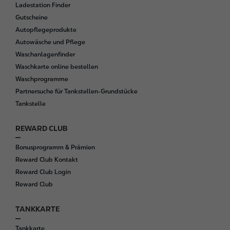
r
Ladestation Finder
Gutscheine
Autopflegeprodukte
Autowäsche und Pflege
Waschanlagenfinder
Waschkarte online bestellen
Waschprogramme
Partnersuche für Tankstellen-Grundstücke
Tankstelle
REWARD CLUB
Bonusprogramm & Prämien
Reward Club Kontakt
Reward Club Login
Reward Club
TANKKARTE
Tankkarte