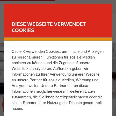
D
M
PRIVATKUNDEN
GESCHÄFTSKUNDEN
i
a
r
i
e
n
DIESE WEBSEITE VERWENDET
k
n
COOKIES
FIND YOUR STORE
t
a
z
v
I
u
i
Circle K verwenden Cookies, um Inhalte und Anzeigen
m
m
g
zu personalisieren, Funktionen für soziale Medien
a
I
a
anbieten zu können und die Zugriffe auf unsere
g
n
t
Website zu analysieren. Außerdem geben wir
e
h
i
Informationen zu Ihrer Verwendung unserer Website
a
o
an unsere Partner für soziale Medien, Werbung und
l
n
Analysen weiter. Unsere Partner führen diese
t
Informationen möglicherweise mit weiteren Daten
zusammen, die Sie ihnen bereitgestellt haben oder die
KRAFTSTOFFE
sie im Rahmen Ihrer Nutzung der Dienste gesammelt
haben.