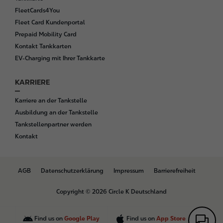
FleetCards4You
Fleet Card Kundenportal
Prepaid Mobility Card
Kontakt Tankkarten
EV-Charging mit Ihrer Tankkarte
KARRIERE
Karriere an der Tankstelle
Ausbildung an der Tankstelle
Tankstellenpartner werden
Kontakt
B
AGB
Datenschutzerklärung
Impressum
Barrierefreiheit
o
t
Copyright © 2026 Circle K Deutschland
t
o
m
Find us on
Google Play
Find us on
App Store