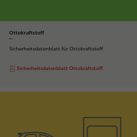
Ottokraftstoff
Sicherheitsdatenblatt für Ottokraftstoff
F
Sicherheitsdatenblatt Ottokraftstoff
i
l
e
I
m
a
g
e