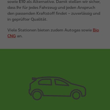
sowie
E10
als Alternative. Damit stellen wir sicher,
dass Ihr für jedes Fahrzeug und jeden Anspruch
den passenden Kraftstoff findet – zuverlässig und
in geprüfter Qualität.
Viele Stationen bieten zudem Autogas sowie
Bio
CNG
an.
I
m
a
g
e