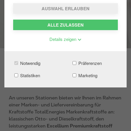
AUSWAHL ERLAUBEN
ALLE ZULASSEN
Details zeigen
Notwendig
Präferenzen
Unsere Kraftstoffe – zuverlässig, hochwertig
Statistiken
Marketing
und für jeden Bedarf
An unseren Stationen bieten wir Ihnen im Rahmen
einer Marken- und Liefervereinbarung für
Kraftstoffe TotalEnergies Markenkraftstoffe an:
klassischen Otto- und Dieselkraftstoff, den
leistungsstarken
Excellium Premiumkraftstoff