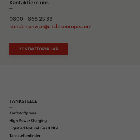
Kontaktiere uns
0800 - 868 25 33
kundenservice@circlekeurope.com
KONTAKTFORMULAR
TANKSTELLE
F
o
Kraftstoffpreise
o
High Power Charging
t
Liquified Natural Gas (LNG)
e
Tankstellenfinder