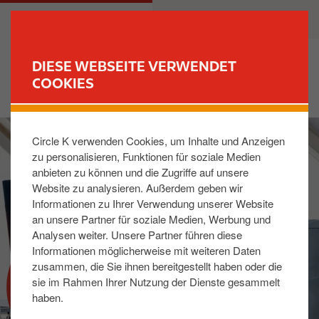
D
M
PRIVATKUNDEN
GESCHÄFTSKUNDEN
i
a
r
i
e
n
DIESE WEBSEITE VERWENDET
k
n
COOKIES
FIND YOUR STORE
t
a
z
v
I
u
i
Circle K verwenden Cookies, um Inhalte und Anzeigen
m
m
g
zu personalisieren, Funktionen für soziale Medien
a
I
a
anbieten zu können und die Zugriffe auf unsere
g
n
t
Website zu analysieren. Außerdem geben wir
e
h
i
Informationen zu Ihrer Verwendung unserer Website
a
o
an unsere Partner für soziale Medien, Werbung und
l
n
Analysen weiter. Unsere Partner führen diese
t
Informationen möglicherweise mit weiteren Daten
zusammen, die Sie ihnen bereitgestellt haben oder die
PRESSE
sie im Rahmen Ihrer Nutzung der Dienste gesammelt
haben.