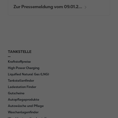
Zur Pressemeldung vom 09.01.2…
TANKSTELLE
F
o
Kraftstoffpreise
o
High Power Charging
t
Liquified Natural Gas (LNG)
e
Tankstellenfinder
r
Ladestation Finder
Gutscheine
Autopflegeprodukte
Autowäsche und Pflege
Waschanlagenfinder