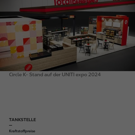
m
a
g
e
Circle K- Stand auf der UNITI expo 2024
TANKSTELLE
F
o
Kraftstoffpreise