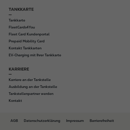
TANKKARTE
Tankkarte
FleetCards4You
Fleet Card Kundenportal
Prepaid Mobility Card
Kontakt Tankkarten
EV-Charging mit Ihrer Tankkarte
KARRIERE
Karriere an der Tankstelle
Ausbildung an der Tankstelle
Tankstellenpartner werden
Kontakt
B
AGB
Datenschutzerklärung
Impressum
Barrierefreiheit
o