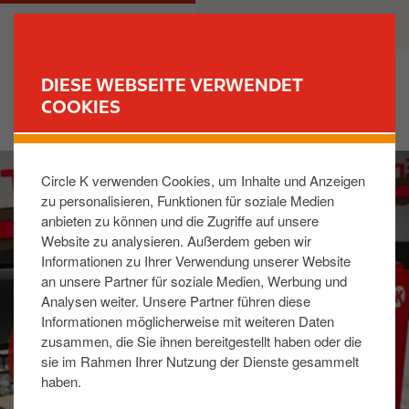
D
M
PRIVATKUNDEN
GESCHÄFTSKUNDEN
i
a
r
i
e
n
DIESE WEBSEITE VERWENDET
k
n
COOKIES
FIND YOUR STORE
t
a
z
v
I
u
i
Circle K verwenden Cookies, um Inhalte und Anzeigen
m
m
g
zu personalisieren, Funktionen für soziale Medien
a
I
a
anbieten zu können und die Zugriffe auf unsere
g
n
t
Website zu analysieren. Außerdem geben wir
e
h
i
Informationen zu Ihrer Verwendung unserer Website
a
o
an unsere Partner für soziale Medien, Werbung und
l
n
Analysen weiter. Unsere Partner führen diese
t
Informationen möglicherweise mit weiteren Daten
CIRCLE K AUF DER UNITI
zusammen, die Sie ihnen bereitgestellt haben oder die
EXPO
sie im Rahmen Ihrer Nutzung der Dienste gesammelt
haben.