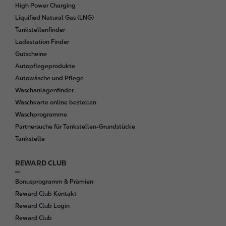
o
High Power Charging
t
Liquified Natural Gas (LNG)
e
Tankstellenfinder
r
Ladestation Finder
Gutscheine
Autopflegeprodukte
Autowäsche und Pflege
Waschanlagenfinder
Waschkarte online bestellen
Waschprogramme
Partnersuche für Tankstellen-Grundstücke
Tankstelle
REWARD CLUB
Bonusprogramm & Prämien
Reward Club Kontakt
Reward Club Login
Reward Club