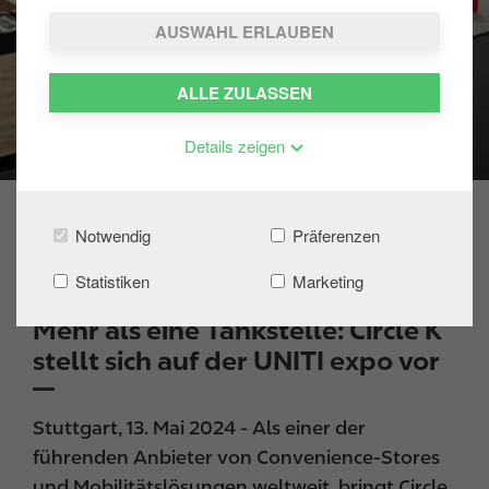
AUSWAHL ERLAUBEN
ALLE ZULASSEN
Details zeigen
Notwendig
Präferenzen
Statistiken
Marketing
13/05/2024
News
Mehr als eine Tankstelle: Circle K
stellt sich auf der UNITI expo vor
Stuttgart, 13. Mai 2024 - Als einer der
führenden Anbieter von Convenience-Stores
und Mobilitätslösungen weltweit, bringt Circle