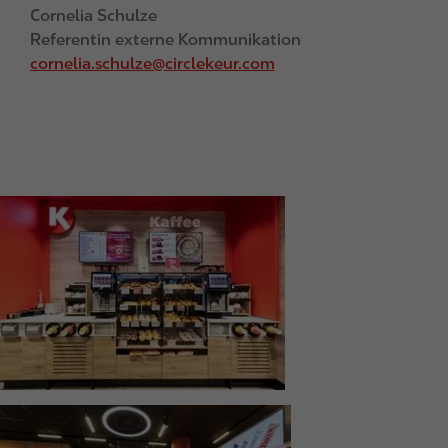
Cornelia Schulze
Referentin externe Kommunikation
cornelia.schulze@circlekeur.com
I
m
a
g
e
I
m