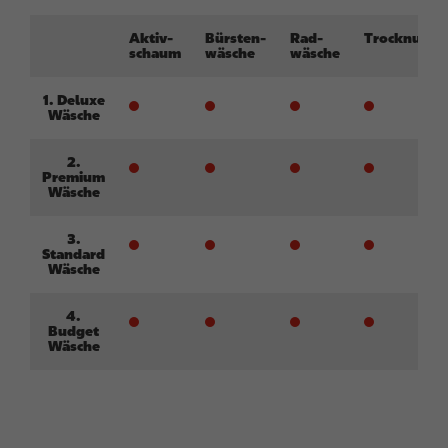
Aktiv-
Bürsten-
Rad-
Trocknung
schaum
wäsche
wäsche
1. Deluxe
Wäsche
2.
Premium
Wäsche
3.
Standard
Wäsche
4.
Budget
Wäsche