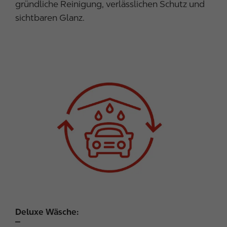
gründliche Reinigung, verlässlichen Schutz und
sichtbaren Glanz.
I
m
a
g
e
Deluxe Wäsche: