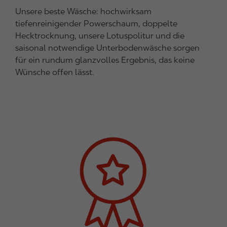
Unsere beste Wäsche: hochwirksam
tiefenreinigender Powerschaum, doppelte
Hecktrocknung, unsere Lotuspolitur und die
saisonal notwendige Unterbodenwäsche sorgen
für ein rundum glanzvolles Ergebnis, das keine
Wünsche offen lässt.
I
m
a
g
e