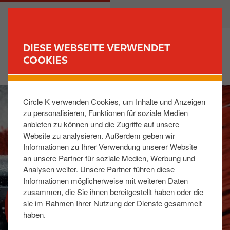
D
M
PRIVATKUNDEN
GESCHÄFTSKUNDEN
i
a
r
i
e
n
DIESE WEBSEITE VERWENDET
k
n
COOKIES
FIND YOUR STORE
t
a
z
v
I
u
i
Circle K verwenden Cookies, um Inhalte und Anzeigen
m
m
g
zu personalisieren, Funktionen für soziale Medien
a
I
a
anbieten zu können und die Zugriffe auf unsere
g
n
t
Website zu analysieren. Außerdem geben wir
e
h
i
Informationen zu Ihrer Verwendung unserer Website
a
o
an unsere Partner für soziale Medien, Werbung und
l
n
Analysen weiter. Unsere Partner führen diese
t
Informationen möglicherweise mit weiteren Daten
zusammen, die Sie ihnen bereitgestellt haben oder die
WASCHPROGRAMME
sie im Rahmen Ihrer Nutzung der Dienste gesammelt
haben.