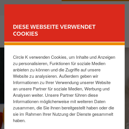
D
B
PRIVATKUNDEN
GESCHÄFTSKUNDEN
i
u
r
s
e
i
DIESE WEBSEITE VERWENDET
k
n
COOKIES
FIND YOUR STORE
t
e
z
s
I
u
s
Circle K verwenden Cookies, um Inhalte und Anzeigen
m
m
zu personalisieren, Funktionen für soziale Medien
a
I
anbieten zu können und die Zugriffe auf unsere
g
n
Website zu analysieren. Außerdem geben wir
e
h
Informationen zu Ihrer Verwendung unserer Website
a
an unsere Partner für soziale Medien, Werbung und
l
Analysen weiter. Unsere Partner führen diese
t
Informationen möglicherweise mit weiteren Daten
zusammen, die Sie ihnen bereitgestellt haben oder die
MOBILITY GUTSCHEINKARTE
sie im Rahmen Ihrer Nutzung der Dienste gesammelt
haben.