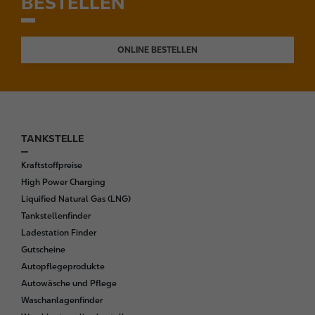
BESTELLEN
ONLINE BESTELLEN
TANKSTELLE
F
o
Kraftstoffpreise
o
High Power Charging
t
Liquified Natural Gas (LNG)
e
Tankstellenfinder
r
Ladestation Finder
Gutscheine
Autopflegeprodukte
Autowäsche und Pflege
Waschanlagenfinder