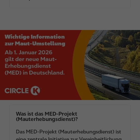
I
m
a
g
e
Was ist das MED-Projekt
(Mauterhebungsdienst)?
Das MED-Projekt (Mauterhebungsdienst) ist
eine zentrale Initiative zur Vereinheitlichung