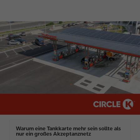
I
m
a
g
e
Warum eine Tankkarte mehr sein sollte als
nur ein großes Akzeptanznetz