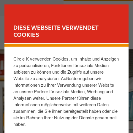
D
B
PRIVATKUNDEN
GESCHÄFTSKUNDEN
i
u
r
s
e
i
DIESE WEBSEITE VERWENDET
k
n
COOKIES
FIND YOUR STORE
t
e
z
s
I
u
s
Circle K verwenden Cookies, um Inhalte und Anzeigen
m
m
zu personalisieren, Funktionen für soziale Medien
a
I
anbieten zu können und die Zugriffe auf unsere
g
n
Website zu analysieren. Außerdem geben wir
e
h
Informationen zu Ihrer Verwendung unserer Website
a
an unsere Partner für soziale Medien, Werbung und
l
Analysen weiter. Unsere Partner führen diese
t
Informationen möglicherweise mit weiteren Daten
zusammen, die Sie ihnen bereitgestellt haben oder die
RUND UM DIE TANKKARTE
sie im Rahmen Ihrer Nutzung der Dienste gesammelt
haben.