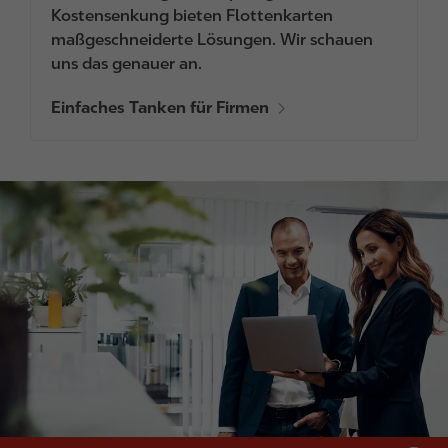
Kostensenkung bieten Flottenkarten
maßgeschneiderte Lösungen. Wir schauen
uns das genauer an.
Einfaches Tanken für Firmen
I
m
a
g
e