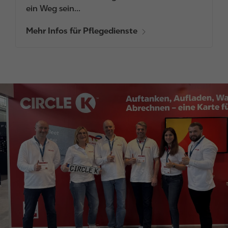
ein Weg sein...
Mehr Infos für Pflegedienste
I
m
a
g
e