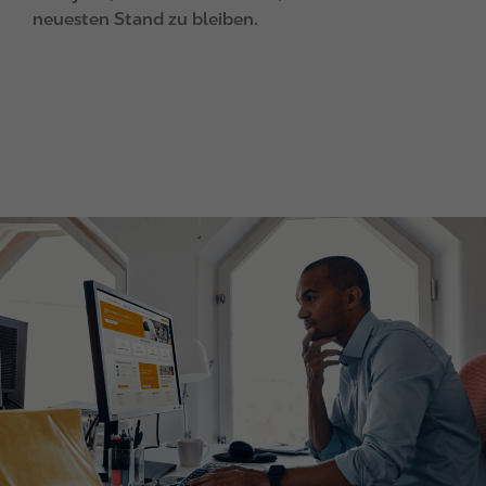
neuesten Stand zu bleiben.
I
m
a
g
e