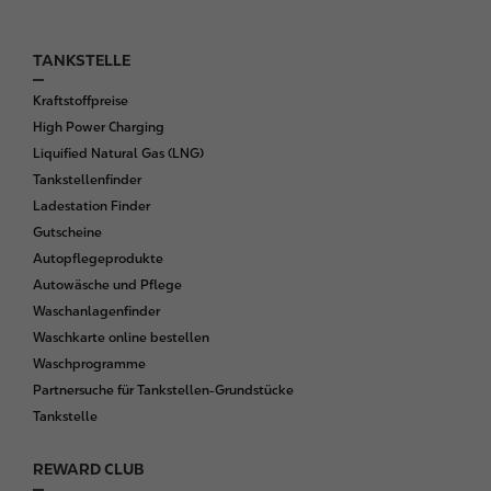
TANKSTELLE
F
o
Kraftstoffpreise
o
High Power Charging
t
Liquified Natural Gas (LNG)
e
Tankstellenfinder
r
Ladestation Finder
Gutscheine
Autopflegeprodukte
Autowäsche und Pflege
Waschanlagenfinder
Waschkarte online bestellen
Waschprogramme
Partnersuche für Tankstellen-Grundstücke
Tankstelle
REWARD CLUB