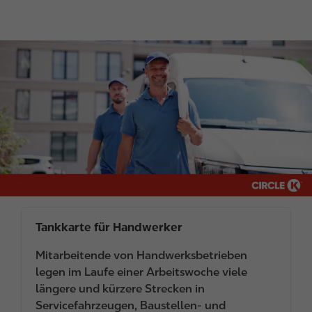
I
m
a
g
e
Tankkarte für Handwerker
Mitarbeitende von Handwerksbetrieben
legen im Laufe einer Arbeitswoche viele
längere und kürzere Strecken in
Servicefahrzeugen, Baustellen- und