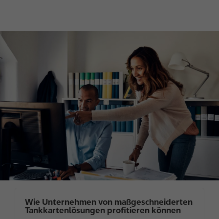
I
m
a
g
e
Wie Unternehmen von maßgeschneiderten
Tankkartenlösungen profitieren können