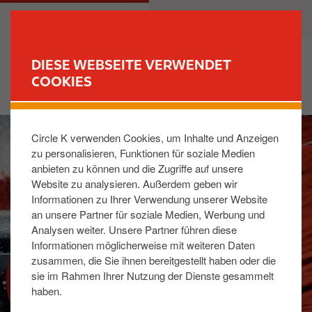
D
M
PRIVATKUNDEN
GESCHÄFTSKUNDEN
i
a
r
i
e
n
DIESE WEBSEITE VERWENDET
k
n
COOKIES
FIND YOUR STORE
t
a
z
v
I
u
i
Circle K verwenden Cookies, um Inhalte und Anzeigen
m
m
g
zu personalisieren, Funktionen für soziale Medien
a
I
a
anbieten zu können und die Zugriffe auf unsere
g
n
t
Website zu analysieren. Außerdem geben wir
e
h
i
Informationen zu Ihrer Verwendung unserer Website
a
o
an unsere Partner für soziale Medien, Werbung und
l
n
Analysen weiter. Unsere Partner führen diese
t
Informationen möglicherweise mit weiteren Daten
zusammen, die Sie ihnen bereitgestellt haben oder die
AUTOWÄSCHE
sie im Rahmen Ihrer Nutzung der Dienste gesammelt
haben.