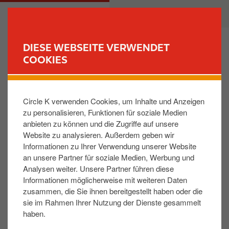
D
M
PRIVATKUNDEN
GESCHÄFTSKUNDEN
i
a
r
i
e
n
DIESE WEBSEITE VERWENDET
k
n
COOKIES
FIND YOUR STORE
t
a
z
v
10/10/2025
News
u
i
Circle K verwenden Cookies, um Inhalte und Anzeigen
m
g
Brandereignis in der
zu personalisieren, Funktionen für soziale Medien
I
a
anbieten zu können und die Zugriffe auf unsere
TotalEnergies Tankstelle (c/o
n
t
Website zu analysieren. Außerdem geben wir
Circle K) 40223 Düsseldorf,
h
i
Informationen zu Ihrer Verwendung unserer Website
a
o
Südring 60
an unsere Partner für soziale Medien, Werbung und
l
n
Analysen weiter. Unsere Partner führen diese
t
Informationen möglicherweise mit weiteren Daten
[Berlin, 10. November 2025]
– Heute gegen 15:45
zusammen, die Sie ihnen bereitgestellt haben oder die
Uhr kam es zu einem Brand im
sie im Rahmen Ihrer Nutzung der Dienste gesammelt
Tankstellengebäude am Südring 60 in 40223
haben.
Düsseldorf.