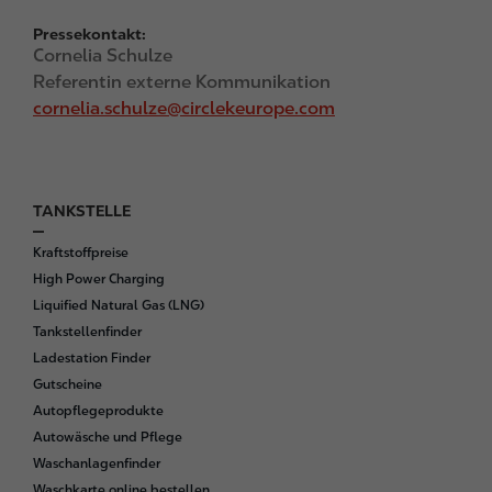
Pressekontakt:
Cornelia Schulze
Referentin externe Kommunikation
cornelia.schulze@circlekeurope.com
TANKSTELLE
F
o
Kraftstoffpreise
o
High Power Charging
t
Liquified Natural Gas (LNG)
e
Tankstellenfinder
r
Ladestation Finder
Gutscheine
Autopflegeprodukte
Autowäsche und Pflege
Waschanlagenfinder
Waschkarte online bestellen