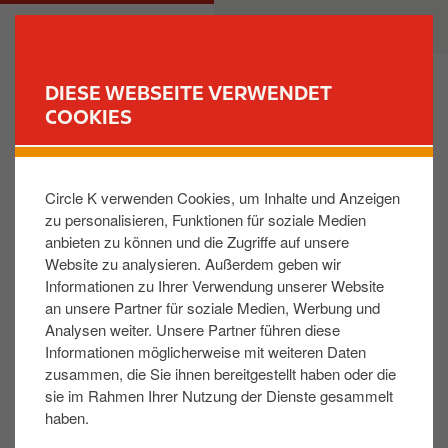
D
M
PRIVATKUNDEN
GESCHÄFTSKUNDEN
i
a
r
i
e
n
DIESE WEBSEITE VERWENDET
k
n
COOKIES
FIND YOUR STORE
t
a
z
v
Wer darf die Tankkarte mit der Kaufland-Aktion
u
i
nutzen?
Circle K verwenden Cookies, um Inhalte und Anzeigen
m
g
zu personalisieren, Funktionen für soziale Medien
I
a
anbieten zu können und die Zugriffe auf unsere
n
t
Diese Aktion gilt für volljährige Privatkunden mit
Website zu analysieren. Außerdem geben wir
h
i
Wohnsitz in Deutschland,
die sich bei der Kaufland
Informationen zu Ihrer Verwendung unserer Website
a
o
Card registriert haben.
an unsere Partner für soziale Medien, Werbung und
l
n
Analysen weiter. Unsere Partner führen diese
Falls Sie aber eine Tankkarte auch geschäftlich für Ihr
t
Informationen möglicherweise mit weiteren Daten
Unternehmen nutzen wollen? Kein Problem,
zusammen, die Sie ihnen bereitgestellt haben oder die
kontaktieren Sie uns unter
ck.de-
sie im Rahmen Ihrer Nutzung der Dienste gesammelt
card.service@circlekeurope.com
und wir können
haben.
Ihnen ein individuelles B2B Angebot unterbreiten.