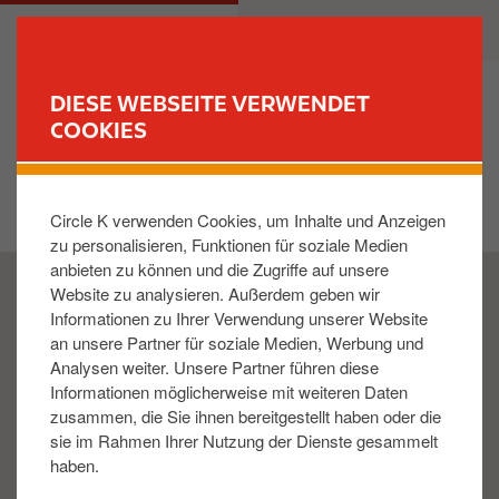
D
M
PRIVATKUNDEN
GESCHÄFTSKUNDEN
i
a
r
i
e
n
DIESE WEBSEITE VERWENDET
k
n
COOKIES
FIND YOUR STORE
t
a
z
v
MAp
u
i
Circle K verwenden Cookies, um Inhalte und Anzeigen
m
g
zu personalisieren, Funktionen für soziale Medien
I
a
anbieten zu können und die Zugriffe auf unsere
n
t
Website zu analysieren. Außerdem geben wir
h
i
Informationen zu Ihrer Verwendung unserer Website
a
o
an unsere Partner für soziale Medien, Werbung und
l
n
Analysen weiter. Unsere Partner führen diese
t
Informationen möglicherweise mit weiteren Daten
zusammen, die Sie ihnen bereitgestellt haben oder die
sie im Rahmen Ihrer Nutzung der Dienste gesammelt
haben.