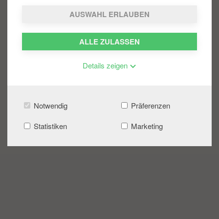
AUSWAHL ERLAUBEN
7
6
ALLE ZULASSEN
Details zeigen
Notwendig
Präferenzen
8
Statistiken
Marketing
9