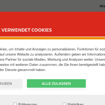
T
RE
o
p
m
TANKSTELLEN
REWARD CLUB
KARRIERE
e
E VERWENDET COOKIES
n
u
ENER STR
ies, um Inhalte und Anzeigen zu personalisieren, Funktionen für soz
e auf unsere Website zu analysieren. Außerdem geben wir Informatio
re Partner für soziale Medien, Werbung und Analysen weiter. Unsere
14612
,
DE
weise mit weiteren Daten zusammen, die Sie ihnen bereitgestellt hab
der Dienste gesammelt haben.
AUBEN
ALLE ZULASSEN
Präferenzen
Statistiken