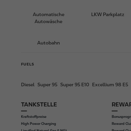
Automatische
LKW Parkplatz
Autowäsche
Autobahn
FUELS
Diesel
Super 95
Super 95 E10
Excellium 98 E5
TANKSTELLE
REWAR
F
o
Kraftstoffpreise
Bonusprog
o
High Power Charging
Reward Clu
t
Liquified Natural Gas (LNG)
Reward Clu