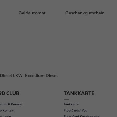
Geldautomat
Geschenkgutschein
Diesel LKW
Excellium Diesel
D CLUB
TANKKARTE
ramm & Prämien
Tankkarte
b Kontakt
FleetCards4You
b Login
Fleet Card Kundenportal