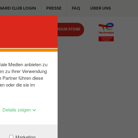
WARD CLUB LOGIN
PRESSE
FAQ
ÜBER UNS
FIND YOUR STORE
KONTAKT
iale Medien anbieten zu
nen zu Ihrer Verwendung
 Partner führen diese
en oder die sie im
Details zeigen
Marketing