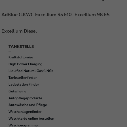
AdBlue (LKW)
Excellium 95 E10
Excellium 98 E5
Excellium Diesel
TANKSTELLE
F
o
Kraftstoffpreise
o
High Power Charging
t
Liquified Natural Gas (LNG)
e
Tankstellenfinder
r
Ladestation Finder
Gutscheine
Autopflegeprodukte
Autowäsche und Pflege
Waschanlagenfinder
Waschkarte online bestellen
Waschprogramme