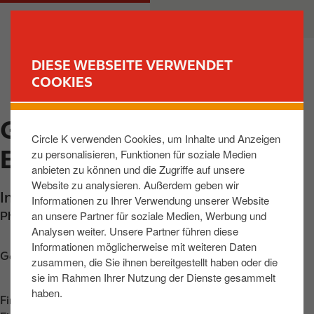
D
M
PRIVATKUNDEN
GESCHÄFTSKUNDEN
i
a
r
i
e
n
DIESE WEBSEITE VERWENDET
k
n
COOKIES
FIND YOUR STORE
t
a
z
v
GLOTTERTAL, IN DEN
u
i
Circle K verwenden Cookies, um Inhalte und Anzeigen
m
g
ENGEMATTEN
zu personalisieren, Funktionen für soziale Medien
I
a
anbieten zu können und die Zugriffe auf unsere
n
t
Website zu analysieren. Außerdem geben wir
h
i
In den Engematten 2
,
Glottertal
,
79286
,
DE
Informationen zu Ihrer Verwendung unserer Website
a
o
an unsere Partner für soziale Medien, Werbung und
Phone:
+497684909083
l
n
Analysen weiter. Unsere Partner führen diese
t
Informationen möglicherweise mit weiteren Daten
Get directions
zusammen, die Sie ihnen bereitgestellt haben oder die
sie im Rahmen Ihrer Nutzung der Dienste gesammelt
haben.
Find us on
App Store