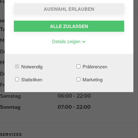
Find us on
Google Play
AUSWAHL ERLAUBEN
HOURS
ALLE ZULASSEN
Tag
Opening hours
Montag
06:00 - 22:00
Details zeigen
Dienstag
06:00 - 22:00
Mittwoch
06:00 - 22:00
Notwendig
Präferenzen
Donnerstag
06:00 - 22:00
Statistiken
Marketing
Freitag
06:00 - 22:00
Samstag
06:00 - 22:00
Sonntag
07:00 - 22:00
SERVICES