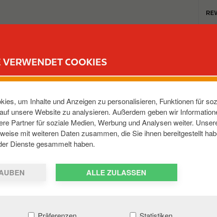
T
RE
o
p
m
TANKSTELLEN
REWARD CLUB
KARRIERE
e
E VERWENDET COOKIES
n
u
MARK WEST
ies, um Inhalte und Anzeigen zu personalisieren, Funktionen für soz
e auf unsere Website zu analysieren. Außerdem geben wir Informatio
re Partner für soziale Medien, Werbung und Analysen weiter. Unsere
721
,
DE
weise mit weiteren Daten zusammen, die Sie ihnen bereitgestellt hab
der Dienste gesammelt haben.
AUBEN
ALLE ZULASSEN
Präferenzen
Statistiken