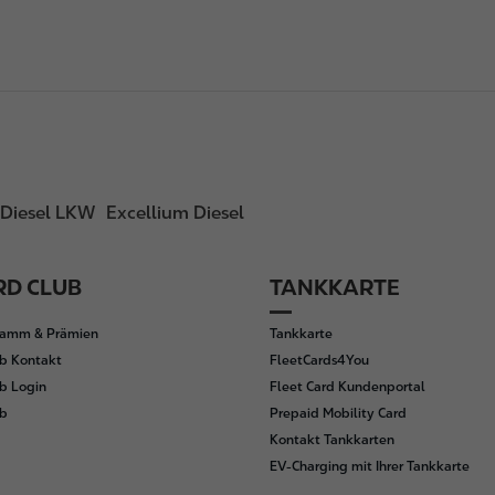
Diesel LKW
Excellium Diesel
D CLUB
TANKKARTE
ramm & Prämien
Tankkarte
b Kontakt
FleetCards4You
b Login
Fleet Card Kundenportal
ub
Prepaid Mobility Card
Kontakt Tankkarten
EV-Charging mit Ihrer Tankkarte