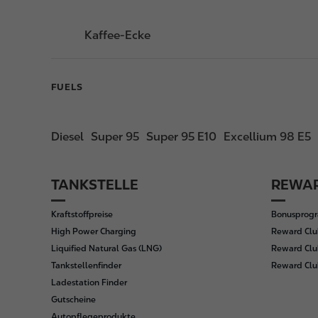
Kaffee-Ecke
FUELS
Diesel
Super 95
Super 95 E10
Excellium 98 E5
TANKSTELLE
REWAR
F
o
Kraftstoffpreise
Bonusprog
o
High Power Charging
Reward Clu
t
Liquified Natural Gas (LNG)
Reward Clu
e
Tankstellenfinder
Reward Cl
r
Ladestation Finder
Gutscheine
Autopflegeprodukte