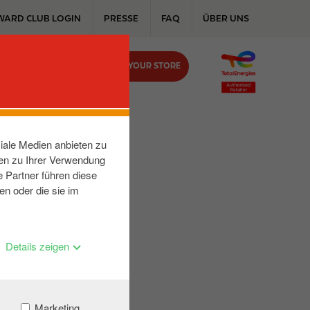
WARD CLUB LOGIN
PRESSE
FAQ
ÜBER UNS
FIND YOUR STORE
KONTAKT
iale Medien anbieten zu
nen zu Ihrer Verwendung
 Partner führen diese
en oder die sie im
Details zeigen
Marketing