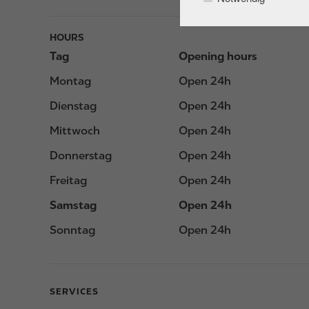
HOURS
Tag
Opening hours
Montag
Open 24h
Dienstag
Open 24h
Mittwoch
Open 24h
Donnerstag
Open 24h
Freitag
Open 24h
Samstag
Open 24h
Sonntag
Open 24h
SERVICES