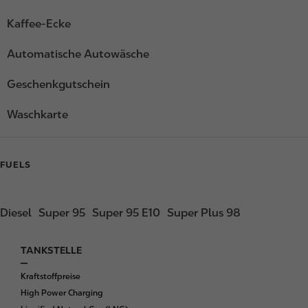
Kaffee-Ecke
Automatische Autowäsche
Geschenkgutschein
Waschkarte
FUELS
Diesel
Super 95
Super 95 E10
Super Plus 98
TANKSTELLE
F
o
Kraftstoffpreise
o
High Power Charging
t