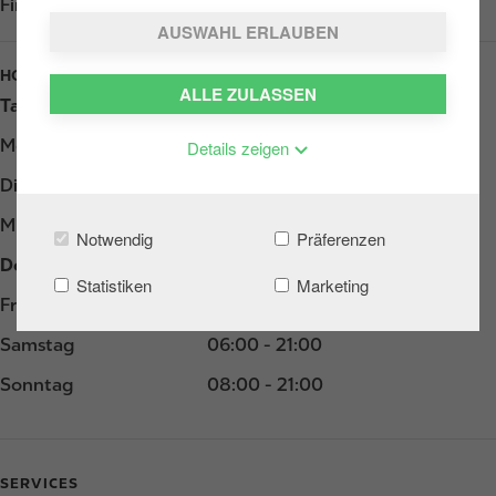
Find us on
Google Play
AUSWAHL ERLAUBEN
HOURS
ALLE ZULASSEN
Tag
Opening hours
Montag
06:00 - 21:00
Details zeigen
Dienstag
06:00 - 21:00
Mittwoch
06:00 - 21:00
Notwendig
Präferenzen
Donnerstag
06:00 - 21:00
Statistiken
Marketing
Freitag
06:00 - 21:00
Samstag
06:00 - 21:00
Sonntag
08:00 - 21:00
SERVICES