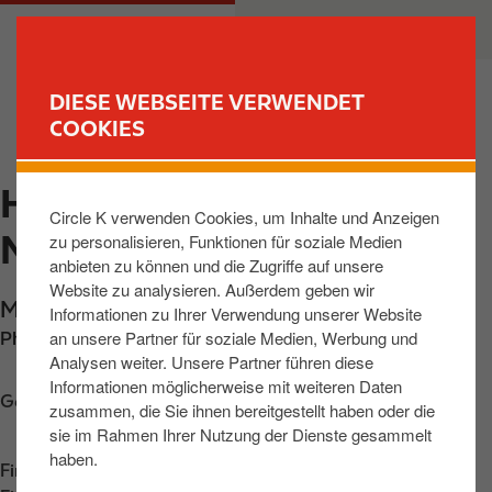
D
M
PRIVATKUNDEN
GESCHÄFTSKUNDEN
i
a
r
i
e
n
DIESE WEBSEITE VERWENDET
k
n
COOKIES
FIND YOUR STORE
t
a
z
v
HOHENHAMELN,
u
i
Circle K verwenden Cookies, um Inhalte und Anzeigen
m
g
MEIERKAMP
zu personalisieren, Funktionen für soziale Medien
I
a
anbieten zu können und die Zugriffe auf unsere
n
t
Website zu analysieren. Außerdem geben wir
h
i
Meierkamp 1
,
Hohenhameln
,
31249
,
DE
Informationen zu Ihrer Verwendung unserer Website
a
o
an unsere Partner für soziale Medien, Werbung und
Phone:
+4951289489910
l
n
Analysen weiter. Unsere Partner führen diese
t
Informationen möglicherweise mit weiteren Daten
Get directions
zusammen, die Sie ihnen bereitgestellt haben oder die
sie im Rahmen Ihrer Nutzung der Dienste gesammelt
haben.
Find us on
App Store