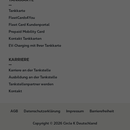
Tankkarte
FleetCards4You
Fleet Card Kundenportal
Prepaid Mobility Card
Kontakt Tankkarten
EV-Charging mit Ihrer Tankkarte
KARRIERE
Karriere an der Tankstelle
Ausbildung an der Tankstelle
Tankstellenpartner werden
Kontakt
B
AGB
Datenschutzerklärung
Impressum
Barrierefreiheit
o
t
Copyright © 2026 Circle K Deutschland
t