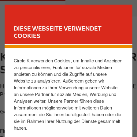
D
M
PRIVATKUNDEN
GESCHÄFTSKUNDEN
i
a
r
i
e
n
DIESE WEBSEITE VERWENDET
k
n
COOKIES
FIND YOUR STORE
t
a
z
v
KETSCH, HOCKENHEIMER
u
i
Circle K verwenden Cookies, um Inhalte und Anzeigen
m
g
STR
zu personalisieren, Funktionen für soziale Medien
I
a
anbieten zu können und die Zugriffe auf unsere
n
t
Website zu analysieren. Außerdem geben wir
h
i
Hockenheimer Strasse 108
,
Ketsch
,
68775
,
DE
Informationen zu Ihrer Verwendung unserer Website
a
o
an unsere Partner für soziale Medien, Werbung und
Phone:
+496202692190
l
n
Analysen weiter. Unsere Partner führen diese
t
Informationen möglicherweise mit weiteren Daten
Get directions
zusammen, die Sie ihnen bereitgestellt haben oder die
sie im Rahmen Ihrer Nutzung der Dienste gesammelt
haben.
Find us on
App Store