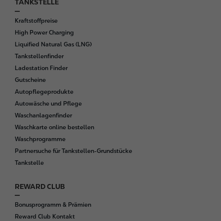
TANKSTELLE
F
o
Kraftstoffpreise
o
High Power Charging
t
Liquified Natural Gas (LNG)
e
Tankstellenfinder
r
Ladestation Finder
Gutscheine
Autopflegeprodukte
Autowäsche und Pflege
Waschanlagenfinder
Waschkarte online bestellen
Waschprogramme
Partnersuche für Tankstellen-Grundstücke
Tankstelle
REWARD CLUB
Bonusprogramm & Prämien
Reward Club Kontakt