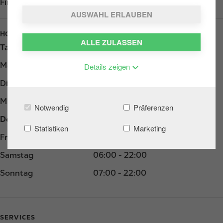
Find us on
Google Play
AUSWAHL ERLAUBEN
HOURS
ALLE ZULASSEN
Tag
Opening hours
Montag
06:00 - 22:00
Details zeigen
Dienstag
06:00 - 22:00
Mittwoch
06:00 - 22:00
Notwendig
Präferenzen
Donnerstag
06:00 - 22:00
Statistiken
Marketing
Freitag
06:00 - 22:00
Samstag
06:00 - 22:00
Sonntag
07:00 - 22:00
SERVICES