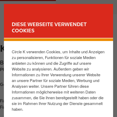
D
M
PRIVATKUNDEN
GESCHÄFTSKUNDEN
i
a
r
i
e
n
DIESE WEBSEITE VERWENDET
k
n
COOKIES
FIND YOUR STORE
t
a
z
v
KOELN, BONNER STR
u
i
Circle K verwenden Cookies, um Inhalte und Anzeigen
m
g
zu personalisieren, Funktionen für soziale Medien
I
a
Bonner Strasse 417-425
,
Koeln
,
50968
,
DE
anbieten zu können und die Zugriffe auf unsere
n
t
Website zu analysieren. Außerdem geben wir
Phone:
+49221372137
h
i
Informationen zu Ihrer Verwendung unserer Website
a
o
an unsere Partner für soziale Medien, Werbung und
l
n
Get directions
Analysen weiter. Unsere Partner führen diese
t
Informationen möglicherweise mit weiteren Daten
zusammen, die Sie ihnen bereitgestellt haben oder die
Find us on
App Store
sie im Rahmen Ihrer Nutzung der Dienste gesammelt
Find us on
Google Play
haben.