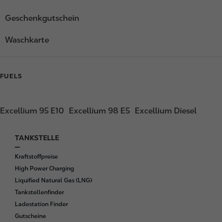
Geschenkgutschein
Waschkarte
FUELS
Excellium 95 E10
Excellium 98 E5
Excellium Diesel
TANKSTELLE
F
o
Kraftstoffpreise
o
High Power Charging
t
Liquified Natural Gas (LNG)
e
Tankstellenfinder
r
Ladestation Finder
Gutscheine