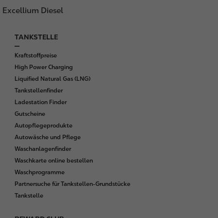
Excellium Diesel
TANKSTELLE
F
o
Kraftstoffpreise
o
High Power Charging
t
Liquified Natural Gas (LNG)
e
Tankstellenfinder
r
Ladestation Finder
Gutscheine
Autopflegeprodukte
Autowäsche und Pflege
Waschanlagenfinder
Waschkarte online bestellen
Waschprogramme
Partnersuche für Tankstellen-Grundstücke
Tankstelle