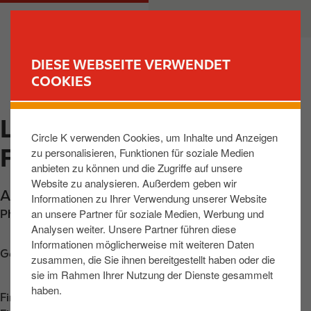
D
M
PRIVATKUNDEN
GESCHÄFTSKUNDEN
i
a
r
i
e
n
DIESE WEBSEITE VERWENDET
k
n
COOKIES
FIND YOUR STORE
t
a
z
v
LOHFELDEN, AM
u
i
Circle K verwenden Cookies, um Inhalte und Anzeigen
m
g
FIESELER WERK
zu personalisieren, Funktionen für soziale Medien
I
a
anbieten zu können und die Zugriffe auf unsere
n
t
Website zu analysieren. Außerdem geben wir
h
i
Am Fieseler Werk 7
,
Lohfelden
,
34253
,
DE
Informationen zu Ihrer Verwendung unserer Website
a
o
an unsere Partner für soziale Medien, Werbung und
Phone:
+495619513161
l
n
Analysen weiter. Unsere Partner führen diese
t
Informationen möglicherweise mit weiteren Daten
Get directions
zusammen, die Sie ihnen bereitgestellt haben oder die
sie im Rahmen Ihrer Nutzung der Dienste gesammelt
haben.
Find us on
App Store