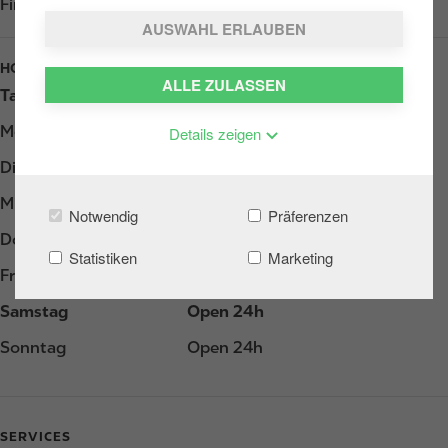
Find us on
Google Play
AUSWAHL ERLAUBEN
HOURS
ALLE ZULASSEN
Tag
Opening hours
Montag
Open 24h
Details zeigen
Dienstag
Open 24h
Mittwoch
Open 24h
Notwendig
Präferenzen
Donnerstag
Open 24h
Statistiken
Marketing
Freitag
Open 24h
Samstag
Open 24h
Sonntag
Open 24h
SERVICES