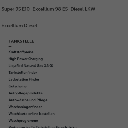
Super 95 E10
Excellium 98 E5
Diesel LKW
Excellium Diesel
TANKSTELLE
F
o
Kraftstoffpreise
o
High Power Charging
t
Liquified Natural Gas (LNG)
e
Tankstellenfinder
r
Ladestation Finder
Gutscheine
Autopflegeprodukte
Autowäsche und Pflege
Waschanlagenfinder
Waschkarte online bestellen
Waschprogramme
Partnersuche für Tankstellen-Grundstücke