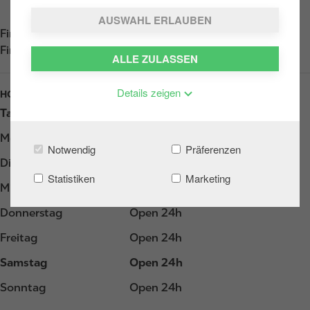
AUSWAHL ERLAUBEN
Find us on
App Store
Find us on
Google Play
ALLE ZULASSEN
Details zeigen
HOURS
Tag
Opening hours
Montag
Open 24h
Notwendig
Präferenzen
Dienstag
Open 24h
Statistiken
Marketing
Mittwoch
Open 24h
Donnerstag
Open 24h
Freitag
Open 24h
Samstag
Open 24h
Sonntag
Open 24h