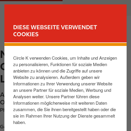
D
M
PRIVATKUNDEN
GESCHÄFTSKUNDEN
i
a
r
i
e
n
DIESE WEBSEITE VERWENDET
k
n
COOKIES
FIND YOUR STORE
t
a
z
v
MAHLBERG-
u
i
Circle K verwenden Cookies, um Inhalte und Anzeigen
m
g
ORSCHWEIER, ALTE
zu personalisieren, Funktionen für soziale Medien
I
a
anbieten zu können und die Zugriffe auf unsere
n
t
LANDSTR
Website zu analysieren. Außerdem geben wir
h
i
Informationen zu Ihrer Verwendung unserer Website
a
o
an unsere Partner für soziale Medien, Werbung und
Alte Landstrasse 23-29
,
Mahlberg-
l
n
Analysen weiter. Unsere Partner führen diese
Orschweier
,
77972
,
DE
t
Informationen möglicherweise mit weiteren Daten
zusammen, die Sie ihnen bereitgestellt haben oder die
Phone:
+4978224349649
sie im Rahmen Ihrer Nutzung der Dienste gesammelt
haben.
Get directions