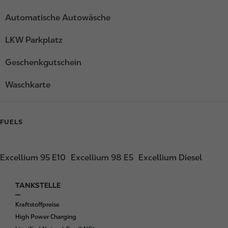
Automatische Autowäsche
LKW Parkplatz
Geschenkgutschein
Waschkarte
FUELS
Excellium 95 E10
Excellium 98 E5
Excellium Diesel
TANKSTELLE
F
o
Kraftstoffpreise
o
High Power Charging
t