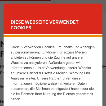
D
M
PRIVATKUNDEN
GESCHÄFTSKUNDEN
i
a
r
i
e
n
DIESE WEBSEITE VERWENDET
k
n
COOKIES
FIND YOUR STORE
t
a
z
v
MAINZ-FINTHEN,
u
i
Circle K verwenden Cookies, um Inhalte und Anzeigen
m
g
FLUGPLATZSTR
zu personalisieren, Funktionen für soziale Medien
I
a
anbieten zu können und die Zugriffe auf unsere
n
t
Website zu analysieren. Außerdem geben wir
h
i
Flugplatzstrasse 26
,
Mainz-Finthen
,
55126
,
DE
Informationen zu Ihrer Verwendung unserer Website
a
o
an unsere Partner für soziale Medien, Werbung und
Phone:
+49613140805
l
n
Analysen weiter. Unsere Partner führen diese
t
Informationen möglicherweise mit weiteren Daten
Get directions
zusammen, die Sie ihnen bereitgestellt haben oder die
sie im Rahmen Ihrer Nutzung der Dienste gesammelt
haben.
Find us on
App Store