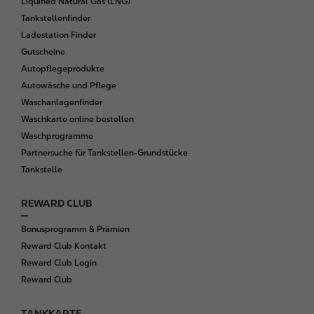
Liquified Natural Gas (LNG)
e
Tankstellenfinder
r
Ladestation Finder
Gutscheine
Autopflegeprodukte
Autowäsche und Pflege
Waschanlagenfinder
Waschkarte online bestellen
Waschprogramme
Partnersuche für Tankstellen-Grundstücke
Tankstelle
REWARD CLUB
Bonusprogramm & Prämien
Reward Club Kontakt
Reward Club Login
Reward Club
TANKKARTE