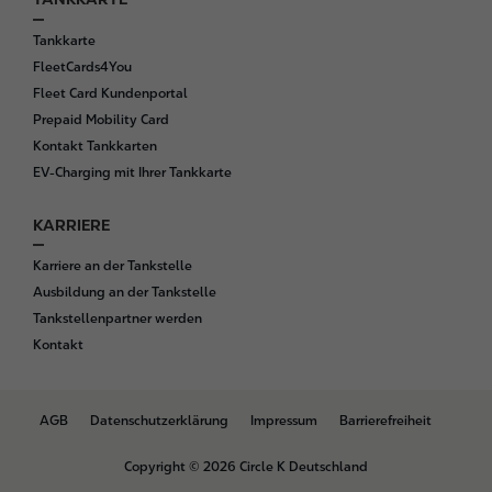
Tankkarte
FleetCards4You
Fleet Card Kundenportal
Prepaid Mobility Card
Kontakt Tankkarten
EV-Charging mit Ihrer Tankkarte
KARRIERE
Karriere an der Tankstelle
Ausbildung an der Tankstelle
Tankstellenpartner werden
Kontakt
B
AGB
Datenschutzerklärung
Impressum
Barrierefreiheit
o
t
Copyright © 2026 Circle K Deutschland
t