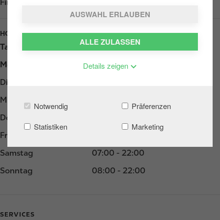
Find us on
Google Play
AUSWAHL ERLAUBEN
HOURS
ALLE ZULASSEN
Tag
Opening hours
Montag
06:00 - 22:00
Details zeigen
Dienstag
06:00 - 22:00
Mittwoch
06:00 - 22:00
Notwendig
Präferenzen
Donnerstag
06:00 - 22:00
Statistiken
Marketing
Freitag
06:00 - 22:00
Samstag
07:00 - 22:00
Sonntag
08:00 - 22:00
SERVICES