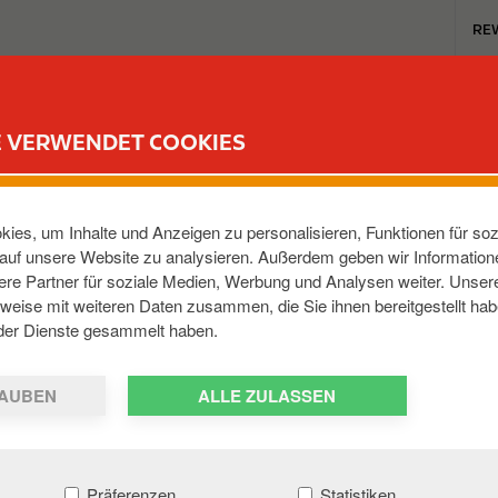
T
RE
o
p
m
TANKSTELLEN
REWARD CLUB
KARRIERE
e
E VERWENDET COOKIES
n
u
ECKER LSTR
ies, um Inhalte und Anzeigen zu personalisieren, Funktionen für soz
e auf unsere Website zu analysieren. Außerdem geben wir Informatio
re Partner für soziale Medien, Werbung und Analysen weiter. Unsere
esel
,
46485
,
DE
weise mit weiteren Daten zusammen, die Sie ihnen bereitgestellt hab
der Dienste gesammelt haben.
AUBEN
ALLE ZULASSEN
Präferenzen
Statistiken