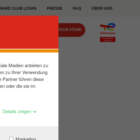
WARD CLUB LOGIN
PRESSE
FAQ
ÜBER UNS
FIND YOUR STORE
KONTAKT
iale Medien anbieten zu
nen zu Ihrer Verwendung
 Partner führen diese
en oder die sie im
Details zeigen
Marketing