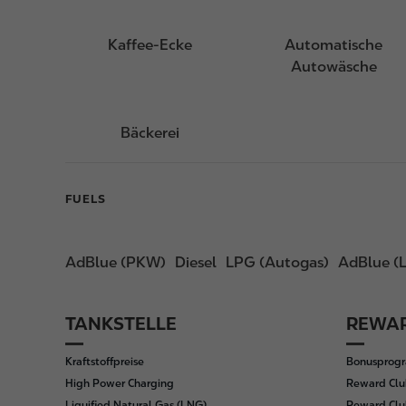
Kaffee-Ecke
Automatische
Autowäsche
Bäckerei
FUELS
AdBlue (PKW)
Diesel
LPG (Autogas)
AdBlue (
TANKSTELLE
REWAR
F
o
Kraftstoffpreise
Bonusprog
o
High Power Charging
Reward Clu
t
Liquified Natural Gas (LNG)
Reward Clu