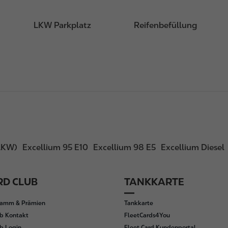
LKW Parkplatz
Reifenbefüllung
LKW)
Excellium 95 E10
Excellium 98 E5
Excellium Diesel
D CLUB
TANKKARTE
ramm & Prämien
Tankkarte
b Kontakt
FleetCards4You
b Login
Fleet Card Kundenportal