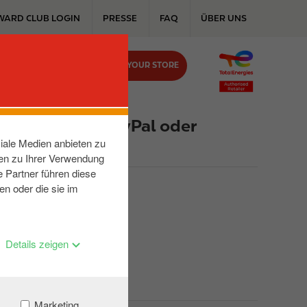
WARD CLUB LOGIN
PRESSE
FAQ
ÜBER UNS
FIND YOUR STORE
KONTAKT
smitteln wie PayPal oder
iale Medien anbieten zu
nen zu Ihrer Verwendung
 Partner führen diese
en oder die sie im
ssen
Details zeigen
Marketing