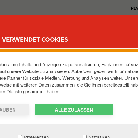
T
RE
o
p
m
TANKSTELLEN
REWARD CLUB
KARRIERE
e
E VERWENDET COOKIES
n
u
 Onlineshop auch mit anderen Zahlung
ies, um Inhalte und Anzeigen zu personalisieren, Funktionen für soz
e auf unsere Website zu analysieren. Außerdem geben wir Informatio
re Partner für soziale Medien, Werbung und Analysen weiter. Unsere
weise mit weiteren Daten zusammen, die Sie ihnen bereitgestellt hab
Zahlungen. Alle anderen Zahlungsmethoden sind ausgeschlo
der Dienste gesammelt haben.
AUBEN
ALLE ZULASSEN
Präferenzen
Statistiken