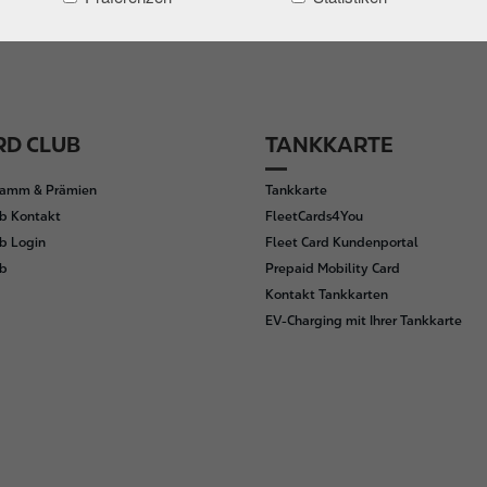
D CLUB
TANKKARTE
ramm & Prämien
Tankkarte
b Kontakt
FleetCards4You
b Login
Fleet Card Kundenportal
ub
Prepaid Mobility Card
Kontakt Tankkarten
EV-Charging mit Ihrer Tankkarte