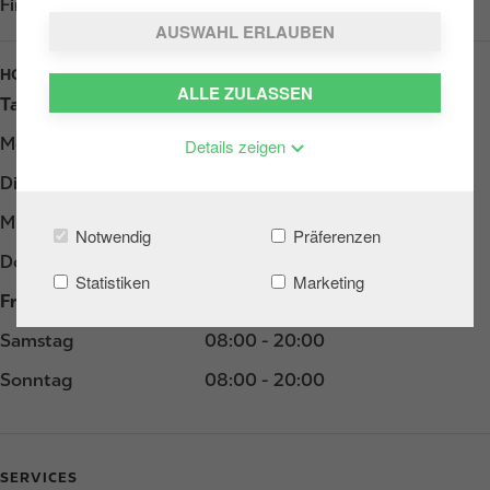
Find us on
Google Play
AUSWAHL ERLAUBEN
HOURS
ALLE ZULASSEN
Tag
Opening hours
Montag
06:00 - 20:00
Details zeigen
Dienstag
06:00 - 20:00
Mittwoch
06:00 - 20:00
Notwendig
Präferenzen
Donnerstag
06:00 - 20:00
Statistiken
Marketing
Freitag
06:00 - 20:00
Samstag
08:00 - 20:00
Sonntag
08:00 - 20:00
SERVICES