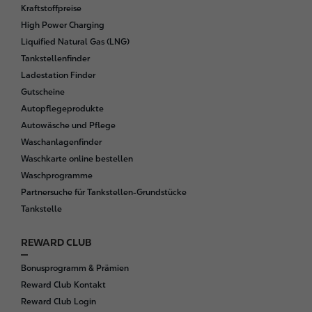
o
Kraftstoffpreise
o
High Power Charging
t
Liquified Natural Gas (LNG)
e
Tankstellenfinder
r
Ladestation Finder
Gutscheine
Autopflegeprodukte
Autowäsche und Pflege
Waschanlagenfinder
Waschkarte online bestellen
Waschprogramme
Partnersuche für Tankstellen-Grundstücke
Tankstelle
REWARD CLUB
Bonusprogramm & Prämien
Reward Club Kontakt
Reward Club Login