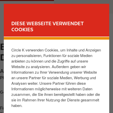
D
M
PRIVATKUNDEN
GESCHÄFTSKUNDEN
i
a
r
i
e
n
DIESE WEBSEITE VERWENDET
k
n
COOKIES
FIND YOUR STORE
t
a
z
v
BAD SALZUNGEN, AN
u
i
Circle K verwenden Cookies, um Inhalte und Anzeigen
m
g
DER B62 NR.2
zu personalisieren, Funktionen für soziale Medien
I
a
anbieten zu können und die Zugriffe auf unsere
n
t
Website zu analysieren. Außerdem geben wir
h
i
An der B62 Nr.2
,
Bad Salzungen
,
36469
,
DE
Informationen zu Ihrer Verwendung unserer Website
a
o
an unsere Partner für soziale Medien, Werbung und
Phone:
+49369582010
l
n
Analysen weiter. Unsere Partner führen diese
t
Informationen möglicherweise mit weiteren Daten
Get directions
zusammen, die Sie ihnen bereitgestellt haben oder die
sie im Rahmen Ihrer Nutzung der Dienste gesammelt
haben.
Find us on
App Store