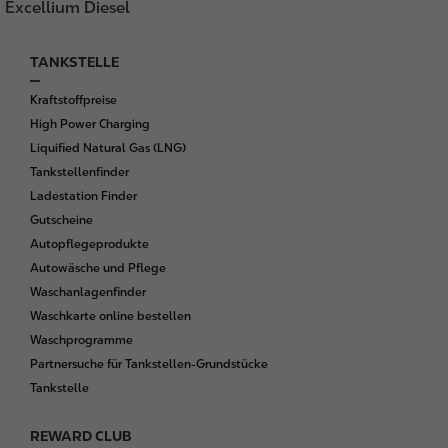
Excellium Diesel
TANKSTELLE
F
o
Kraftstoffpreise
o
High Power Charging
t
Liquified Natural Gas (LNG)
e
Tankstellenfinder
r
Ladestation Finder
Gutscheine
Autopflegeprodukte
Autowäsche und Pflege
Waschanlagenfinder
Waschkarte online bestellen
Waschprogramme
Partnersuche für Tankstellen-Grundstücke
Tankstelle
REWARD CLUB