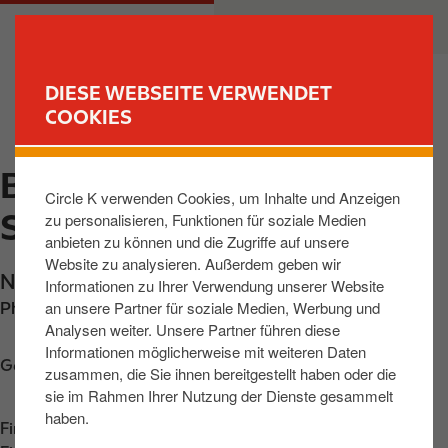
D
M
PRIVATKUNDEN
GESCHÄFTSKUNDEN
i
a
r
i
e
n
DIESE WEBSEITE VERWENDET
k
n
COOKIES
FIND YOUR STORE
t
a
z
v
BERLIN, NEUKOELLNER
u
i
Circle K verwenden Cookies, um Inhalte und Anzeigen
m
g
STR
zu personalisieren, Funktionen für soziale Medien
I
a
anbieten zu können und die Zugriffe auf unsere
n
t
Website zu analysieren. Außerdem geben wir
h
i
Neukoellner Strasse 294
,
Berlin
,
12357
,
DE
Informationen zu Ihrer Verwendung unserer Website
a
o
an unsere Partner für soziale Medien, Werbung und
Phone:
+49306613037
l
n
Analysen weiter. Unsere Partner führen diese
t
Informationen möglicherweise mit weiteren Daten
Get directions
zusammen, die Sie ihnen bereitgestellt haben oder die
sie im Rahmen Ihrer Nutzung der Dienste gesammelt
haben.
Find us on
App Store