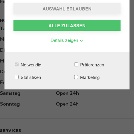
Find us on
Google Play
AUSWAHL ERLAUBEN
HOURS
ALLE ZULASSEN
Tag
Opening hours
Montag
Open 24h
Details zeigen
Dienstag
Open 24h
Mittwoch
Open 24h
Notwendig
Präferenzen
Donnerstag
Open 24h
Statistiken
Marketing
Freitag
Open 24h
Samstag
Open 24h
Sonntag
Open 24h
SERVICES