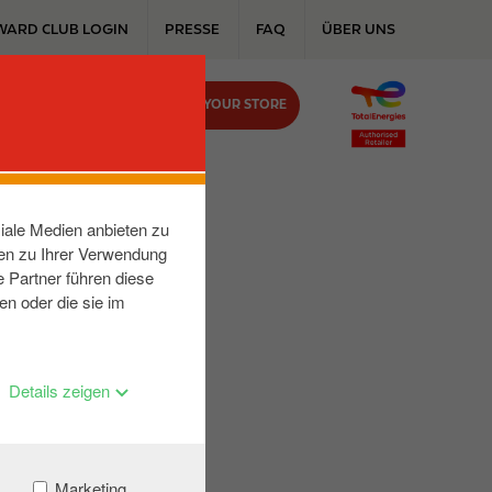
WARD CLUB LOGIN
PRESSE
FAQ
ÜBER UNS
FIND YOUR STORE
KONTAKT
iale Medien anbieten zu
nen zu Ihrer Verwendung
 Partner führen diese
en oder die sie im
Details zeigen
Marketing