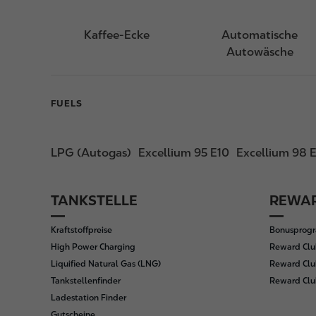
Kaffee-Ecke
Automatische
Autowäsche
FUELS
LPG (Autogas)
Excellium 95 E10
Excellium 98 
TANKSTELLE
REWAR
F
o
Kraftstoffpreise
Bonusprog
o
High Power Charging
Reward Clu
t
Liquified Natural Gas (LNG)
Reward Clu
e
Tankstellenfinder
Reward Cl
r
Ladestation Finder
Gutscheine