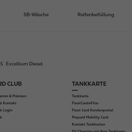
SB-Wäsche
Reifenbefüllung
E5
Excellium Diesel
D CLUB
TANKKARTE
ramm & Prämien
Tankkarte
b Kontakt
FleetCards4You
b Login
Fleet Card Kundenportal
ub
Prepaid Mobility Card
Kontakt Tankkarten
EV-Charging mit Ihrer Tankkarte