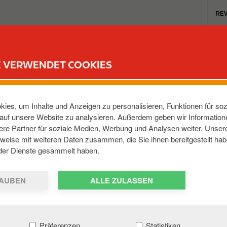
T
RE
o
p
m
TANKSTELLEN
REWARD CLUB
KARRIERE
e
E VERWENDET COOKIES
n
u
UECHELNER STR
ies, um Inhalte und Anzeigen zu personalisieren, Funktionen für soz
e auf unsere Website zu analysieren. Außerdem geben wir Informatio
re Partner für soziale Medien, Werbung und Analysen weiter. Unsere
dra
,
06242
,
DE
weise mit weiteren Daten zusammen, die Sie ihnen bereitgestellt hab
der Dienste gesammelt haben.
AUBEN
ALLE ZULASSEN
Präferenzen
Statistiken