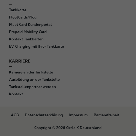
Tankkarte
FleetCards4You
Fleet Card Kundenportal
Prepaid Mobility Card
Kontakt Tankkarten
EV-Charging mit Ihrer Tankkarte
KARRIERE
Karriere an der Tankstelle
Ausbildung an der Tankstelle
Tankstellenpartner werden
Kontakt
B
AGB
Datenschutzerklärung
Impressum
Barrierefreiheit
o
t
Copyright © 2026 Circle K Deutschland
t
o