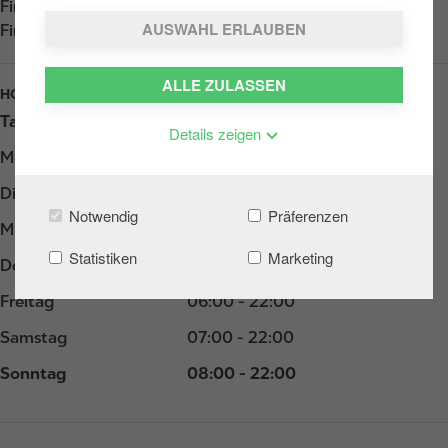
Find us on
App Store
AUSWAHL ERLAUBEN
Find us on
Google Play
ALLE ZULASSEN
HOURS
Tag
Opening hours
Details zeigen
Montag
06:00 - 22:00
Dienstag
06:00 - 22:00
Notwendig
Präferenzen
Mittwoch
06:00 - 22:00
Statistiken
Marketing
Donnerstag
06:00 - 22:00
Freitag
06:00 - 22:00
Samstag
07:00 - 22:00
Sonntag
08:00 - 22:00