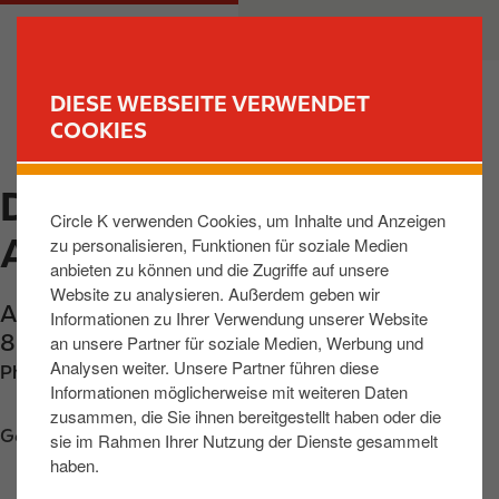
D
M
PRIVATKUNDEN
GESCHÄFTSKUNDEN
i
a
r
i
e
n
DIESE WEBSEITE VERWENDET
k
n
COOKIES
FIND YOUR STORE
t
a
z
v
DONAUWOERTH,
u
i
Circle K verwenden Cookies, um Inhalte und Anzeigen
m
g
AUGSBURGER STR
zu personalisieren, Funktionen für soziale Medien
I
a
anbieten zu können und die Zugriffe auf unsere
n
t
Website zu analysieren. Außerdem geben wir
h
i
Augsburger Strasse 16
,
Donauwoerth
,
Informationen zu Ihrer Verwendung unserer Website
a
o
86609
,
DE
an unsere Partner für soziale Medien, Werbung und
l
n
Analysen weiter. Unsere Partner führen diese
Phone:
+499064494
t
Informationen möglicherweise mit weiteren Daten
zusammen, die Sie ihnen bereitgestellt haben oder die
Get directions
sie im Rahmen Ihrer Nutzung der Dienste gesammelt
haben.