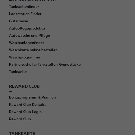
e
Tankstellenfinder
r
Ladestation Finder
Gutscheine
Autopflegeprodukte
Autowäsche und Pflege
Waschanlagenfinder
Waschkarte online bestellen
Waschprogramme
Partnersuche für Tankstellen-Grundstücke
Tankstelle
REWARD CLUB
Bonusprogramm & Prämien
Reward Club Kontakt
Reward Club Login
Reward Club
TANKKARTE