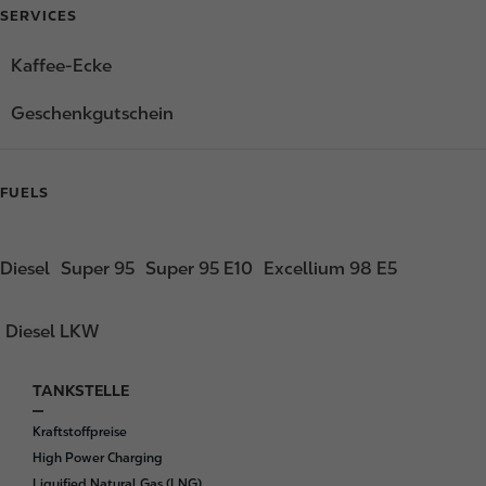
SERVICES
Kaffee-Ecke
Geschenkgutschein
FUELS
Diesel
Super 95
Super 95 E10
Excellium 98 E5
Diesel LKW
TANKSTELLE
F
o
Kraftstoffpreise
o
High Power Charging
t
Liquified Natural Gas (LNG)