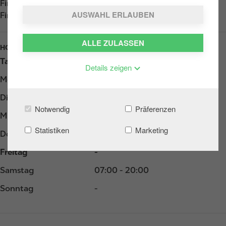
Find us on
App Store
AUSWAHL ERLAUBEN
Find us on
Google Play
ALLE ZULASSEN
HOURS
Tag
Opening hours
Details zeigen
Montag
07:00 - 20:00
Dienstag
-
Notwendig
Präferenzen
Mittwoch
-
Statistiken
Marketing
Donnerstag
-
Freitag
-
Samstag
07:00 - 20:00
Sonntag
-