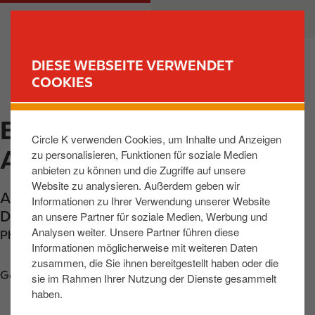
D
M
PRIVATKUNDEN
GESCHÄFTSKUNDEN
i
a
r
i
e
n
DIESE WEBSEITE VERWENDET
k
n
COOKIES
FIND YOUR STORE
t
a
z
v
EBERSWALDE,
u
i
Circle K verwenden Cookies, um Inhalte und Anzeigen
m
g
ANGERMUENDER STR
zu personalisieren, Funktionen für soziale Medien
I
a
anbieten zu können und die Zugriffe auf unsere
n
t
Website zu analysieren. Außerdem geben wir
h
i
Angermuender Strasse
,
Eberswalde
,
16225
,
Informationen zu Ihrer Verwendung unserer Website
a
o
DE
an unsere Partner für soziale Medien, Werbung und
l
n
Analysen weiter. Unsere Partner führen diese
Phone:
+493334384645
t
Informationen möglicherweise mit weiteren Daten
zusammen, die Sie ihnen bereitgestellt haben oder die
Get directions
sie im Rahmen Ihrer Nutzung der Dienste gesammelt
haben.