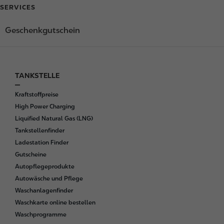
SERVICES
Geschenkgutschein
TANKSTELLE
F
o
Kraftstoffpreise
o
High Power Charging
t
Liquified Natural Gas (LNG)
e
Tankstellenfinder
r
Ladestation Finder
Gutscheine
Autopflegeprodukte
Autowäsche und Pflege
Waschanlagenfinder
Waschkarte online bestellen
Waschprogramme