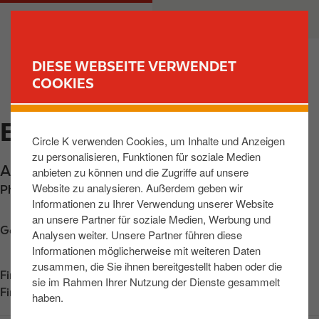
D
M
PRIVATKUNDEN
GESCHÄFTSKUNDEN
i
a
r
i
e
n
DIESE WEBSEITE VERWENDET
k
n
COOKIES
FIND YOUR STORE
t
a
z
v
ENGEN, AACHER STR
u
i
Circle K verwenden Cookies, um Inhalte und Anzeigen
m
g
zu personalisieren, Funktionen für soziale Medien
I
a
Aacher Strasse 18
,
Engen
,
78234
,
DE
anbieten zu können und die Zugriffe auf unsere
n
t
Website zu analysieren. Außerdem geben wir
Phone:
+4977339399413
h
i
Informationen zu Ihrer Verwendung unserer Website
a
o
an unsere Partner für soziale Medien, Werbung und
l
n
Get directions
Analysen weiter. Unsere Partner führen diese
t
Informationen möglicherweise mit weiteren Daten
zusammen, die Sie ihnen bereitgestellt haben oder die
Find us on
App Store
sie im Rahmen Ihrer Nutzung der Dienste gesammelt
Find us on
Google Play
haben.