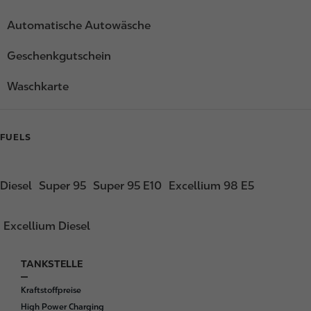
Automatische Autowäsche
Geschenkgutschein
Waschkarte
FUELS
Diesel
Super 95
Super 95 E10
Excellium 98 E5
Excellium Diesel
TANKSTELLE
F
o
Kraftstoffpreise
o
High Power Charging