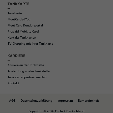
TANKKARTE
Tankkarte
FleetCards4You
Fleet Card Kundenportal
Prepaid Mobility Card
Kontakt Tankkarten
EV-Charging mit Ihrer Tankkarte
KARRIERE
Karriere an der Tankstelle
Ausbildung an der Tankstelle
Tankstellenpartner werden
Kontakt
B
AGB
Datenschutzerklärung
Impressum
Barrierefreiheit
o
t
Copyright © 2026 Circle K Deutschland