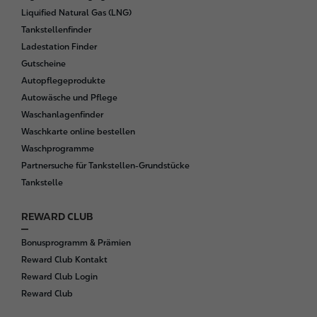
t
Liquified Natural Gas (LNG)
e
Tankstellenfinder
r
Ladestation Finder
Gutscheine
Autopflegeprodukte
Autowäsche und Pflege
Waschanlagenfinder
Waschkarte online bestellen
Waschprogramme
Partnersuche für Tankstellen-Grundstücke
Tankstelle
REWARD CLUB
Bonusprogramm & Prämien
Reward Club Kontakt
Reward Club Login
Reward Club