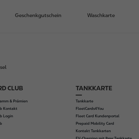
Geschenkgutschein
Waschkarte
sel
D CLUB
TANKKARTE
ramm & Prämien
Tankkarte
b Kontakt
FleetCards4You
b Login
Fleet Card Kundenportal
ub
Prepaid Mobility Card
Kontakt Tankkarten
EV-Charging mit Ihrer Tankkarte