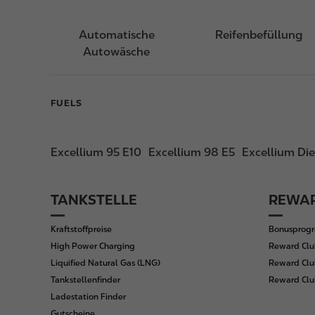
Automatische
Reifenbefüllung
Autowäsche
FUELS
Excellium 95 E10
Excellium 98 E5
Excellium Die
TANKSTELLE
REWAR
F
o
Kraftstoffpreise
Bonusprog
o
High Power Charging
Reward Clu
t
Liquified Natural Gas (LNG)
Reward Clu
e
Tankstellenfinder
Reward Cl
r
Ladestation Finder
Gutscheine