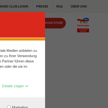
WARD CLUB LOGIN
PRESSE
FAQ
ÜBER UNS
FIND YOUR STORE
KONTAKT
ANDSTR
iale Medien anbieten zu
nen zu Ihrer Verwendung
 Partner führen diese
en oder die sie im
Details zeigen
Marketing