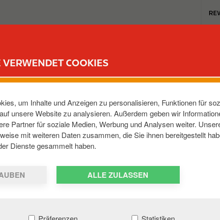
T
RE
o
p
m
TANKSTELLEN
REWARD CLUB
KARRIERE
e
E VERWENDET COOKIES
n
u
NHEIM, ERFURTER L
ies, um Inhalte und Anzeigen zu personalisieren, Funktionen für soz
e auf unsere Website zu analysieren. Außerdem geben wir Informatio
re Partner für soziale Medien, Werbung und Analysen weiter. Unsere
Stotternheim
,
99095
,
DE
weise mit weiteren Daten zusammen, die Sie ihnen bereitgestellt hab
der Dienste gesammelt haben.
AUBEN
ALLE ZULASSEN
Präferenzen
Statistiken