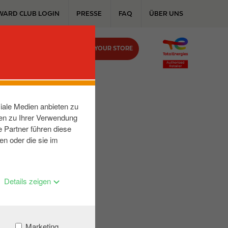
WARD CLUB LOGIN
PRESSE
FAQ
ÜBER UNS
FIND YOUR STORE
KONTAKT
iale Medien anbieten zu
nen zu Ihrer Verwendung
 Partner führen diese
en oder die sie im
Details zeigen
Marketing