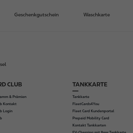
Geschenkgutschein
Waschkarte
sel
D CLUB
TANKKARTE
ramm & Prämien
Tankkarte
b Kontakt
FleetCards4You
b Login
Fleet Card Kundenportal
ub
Prepaid Mobility Card
Kontakt Tankkarten
EV-Charging mit Ihrer Tankkarte