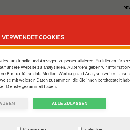
T
RE
o
p
m
TANKSTELLEN
REWARD CLUB
KARRIERE
e
E VERWENDET COOKIES
n
u
SCHIRMAER STR
ies, um Inhalte und Anzeigen zu personalisieren, Funktionen für soz
e auf unsere Website zu analysieren. Außerdem geben wir Informatio
re Partner für soziale Medien, Werbung und Analysen weiter. Unsere
g
,
09599
,
DE
weise mit weiteren Daten zusammen, die Sie ihnen bereitgestellt hab
der Dienste gesammelt haben.
AUBEN
ALLE ZULASSEN
Präferenzen
Statistiken