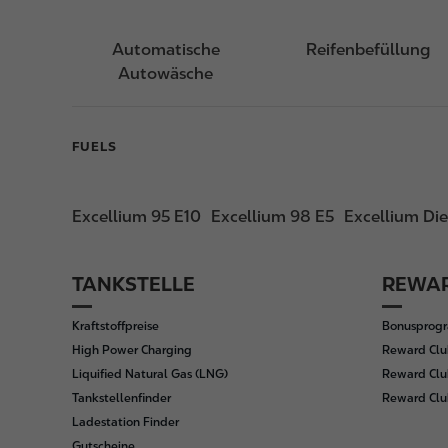
Automatische
Reifenbefüllung
Autowäsche
FUELS
Excellium 95 E10
Excellium 98 E5
Excellium Die
TANKSTELLE
REWAR
F
o
Kraftstoffpreise
Bonusprog
o
High Power Charging
Reward Clu
t
Liquified Natural Gas (LNG)
Reward Clu
e
Tankstellenfinder
Reward Cl
r
Ladestation Finder
Gutscheine