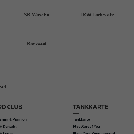
SB-Wäsche
LKW Parkplatz
Bäckerei
sel
D CLUB
TANKKARTE
ramm & Prämien
Tankkarte
b Kontakt
FleetCards4You
b Login
Fleet Card Kundenportal