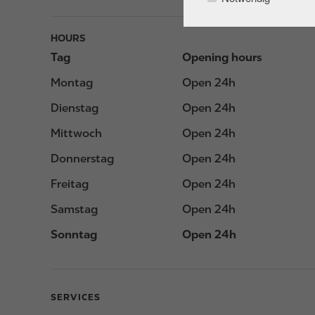
HOURS
Tag
Opening hours
Montag
Open 24h
Dienstag
Open 24h
Mittwoch
Open 24h
Donnerstag
Open 24h
Freitag
Open 24h
Samstag
Open 24h
Sonntag
Open 24h
SERVICES