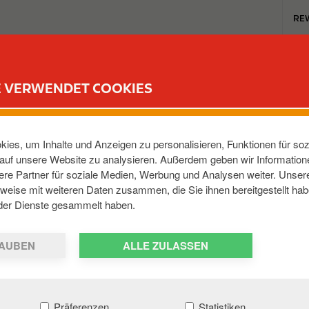
T
RE
o
p
m
TANKSTELLEN
REWARD CLUB
KARRIERE
e
E VERWENDET COOKIES
n
u
GER STR
ies, um Inhalte und Anzeigen zu personalisieren, Funktionen für soz
e auf unsere Website zu analysieren. Außerdem geben wir Informatio
re Partner für soziale Medien, Werbung und Analysen weiter. Unsere
4654
,
DE
weise mit weiteren Daten zusammen, die Sie ihnen bereitgestellt hab
der Dienste gesammelt haben.
AUBEN
ALLE ZULASSEN
Präferenzen
Statistiken