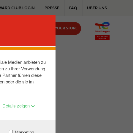
WARD CLUB LOGIN
PRESSE
FAQ
ÜBER UNS
FIND YOUR STORE
KONTAKT
iale Medien anbieten zu
nen zu Ihrer Verwendung
 Partner führen diese
en oder die sie im
Details zeigen
Marketing