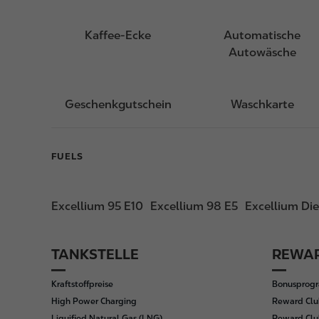
Kaffee-Ecke
Automatische
Autowäsche
Geschenkgutschein
Waschkarte
FUELS
Excellium 95 E10
Excellium 98 E5
Excellium Die
TANKSTELLE
REWAR
F
o
Kraftstoffpreise
Bonusprog
o
High Power Charging
Reward Clu
t
Liquified Natural Gas (LNG)
Reward Clu