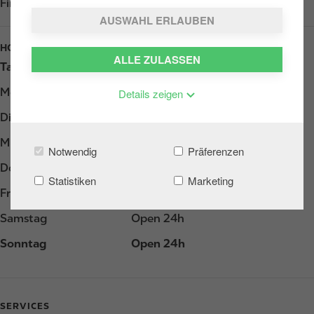
Find us on
Google Play
AUSWAHL ERLAUBEN
HOURS
ALLE ZULASSEN
Tag
Opening hours
Montag
Open 24h
Details zeigen
Dienstag
Open 24h
Mittwoch
Open 24h
Notwendig
Präferenzen
Donnerstag
Open 24h
Statistiken
Marketing
Freitag
Open 24h
Samstag
Open 24h
Sonntag
Open 24h
SERVICES