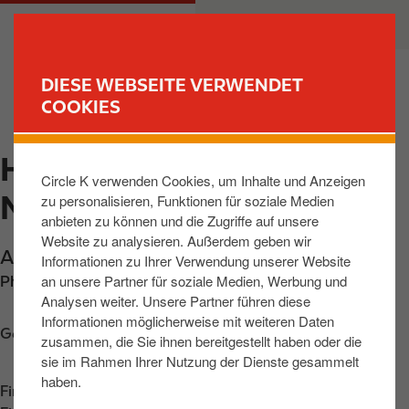
D
M
PRIVATKUNDEN
GESCHÄFTSKUNDEN
i
a
r
i
e
n
DIESE WEBSEITE VERWENDET
k
n
COOKIES
FIND YOUR STORE
t
a
z
v
HALLE, AN DER
u
i
Circle K verwenden Cookies, um Inhalte und Anzeigen
m
g
MAGISTRALE
zu personalisieren, Funktionen für soziale Medien
I
a
anbieten zu können und die Zugriffe auf unsere
n
t
Website zu analysieren. Außerdem geben wir
h
i
An der Magistrale 2
,
Halle
,
06124
,
DE
Informationen zu Ihrer Verwendung unserer Website
a
o
an unsere Partner für soziale Medien, Werbung und
Phone:
+493458044362
l
n
Analysen weiter. Unsere Partner führen diese
t
Informationen möglicherweise mit weiteren Daten
Get directions
zusammen, die Sie ihnen bereitgestellt haben oder die
sie im Rahmen Ihrer Nutzung der Dienste gesammelt
haben.
Find us on
App Store