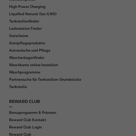
o
High Power Charging
t
Liquified Natural Gas (LNG)
e
Tankstellenfinder
r
Ladestation Finder
Gutscheine
Autopflegeprodukte
Autowäsche und Pflege
Waschanlagenfinder
Waschkarte online bestellen
Waschprogramme
Partnersuche für Tankstellen-Grundstücke
Tankstelle
REWARD CLUB
Bonusprogramm & Prämien
Reward Club Kontakt
Reward Club Login
Reward Club