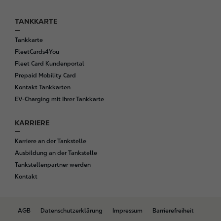
TANKKARTE
Tankkarte
FleetCards4You
Fleet Card Kundenportal
Prepaid Mobility Card
Kontakt Tankkarten
EV-Charging mit Ihrer Tankkarte
KARRIERE
Karriere an der Tankstelle
Ausbildung an der Tankstelle
Tankstellenpartner werden
Kontakt
B
AGB
Datenschutzerklärung
Impressum
Barrierefreiheit
o