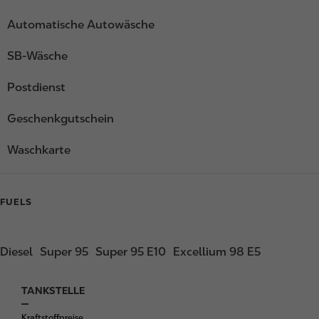
Automatische Autowäsche
SB-Wäsche
Postdienst
Geschenkgutschein
Waschkarte
FUELS
Diesel
Super 95
Super 95 E10
Excellium 98 E5
TANKSTELLE
F
o
Kraftstoffpreise