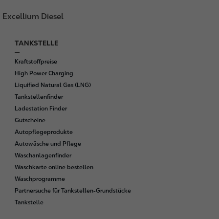
Excellium Diesel
TANKSTELLE
F
o
Kraftstoffpreise
o
High Power Charging
t
Liquified Natural Gas (LNG)
e
Tankstellenfinder
r
Ladestation Finder
Gutscheine
Autopflegeprodukte
Autowäsche und Pflege
Waschanlagenfinder
Waschkarte online bestellen
Waschprogramme
Partnersuche für Tankstellen-Grundstücke
Tankstelle