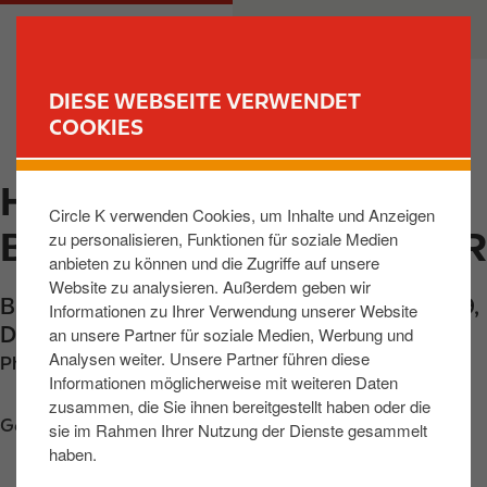
D
M
PRIVATKUNDEN
GESCHÄFTSKUNDEN
i
a
r
i
e
n
DIESE WEBSEITE VERWENDET
k
n
COOKIES
FIND YOUR STORE
t
a
z
v
HATTINGEN,
u
i
Circle K verwenden Cookies, um Inhalte und Anzeigen
m
g
BURGALTENDORFER STR
zu personalisieren, Funktionen für soziale Medien
I
a
anbieten zu können und die Zugriffe auf unsere
n
t
Website zu analysieren. Außerdem geben wir
h
i
Burgaltendorfer Strasse 3
,
Hattingen
,
45529
,
Informationen zu Ihrer Verwendung unserer Website
a
o
DE
an unsere Partner für soziale Medien, Werbung und
l
n
Analysen weiter. Unsere Partner führen diese
Phone:
+49232440756
t
Informationen möglicherweise mit weiteren Daten
zusammen, die Sie ihnen bereitgestellt haben oder die
Get directions
sie im Rahmen Ihrer Nutzung der Dienste gesammelt
haben.