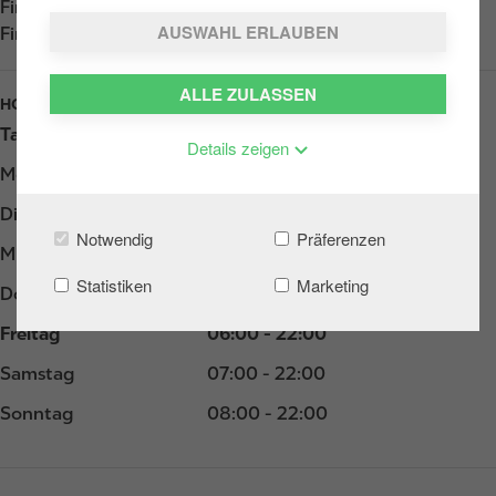
Find us on
App Store
AUSWAHL ERLAUBEN
Find us on
Google Play
ALLE ZULASSEN
HOURS
Tag
Opening hours
Details zeigen
Montag
06:00 - 22:00
Dienstag
06:00 - 22:00
Notwendig
Präferenzen
Mittwoch
06:00 - 22:00
Statistiken
Marketing
Donnerstag
06:00 - 22:00
Freitag
06:00 - 22:00
Samstag
07:00 - 22:00
Sonntag
08:00 - 22:00