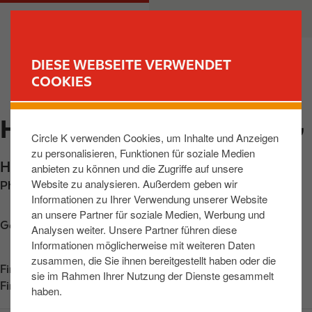
D
M
PRIVATKUNDEN
GESCHÄFTSKUNDEN
i
a
r
i
e
n
DIESE WEBSEITE VERWENDET
k
n
COOKIES
FIND YOUR STORE
t
a
z
v
HAUSACH, HECHTSBERG
u
i
Circle K verwenden Cookies, um Inhalte und Anzeigen
m
g
zu personalisieren, Funktionen für soziale Medien
I
a
Hechtsberg 8
,
Hausach
,
77756
,
DE
anbieten zu können und die Zugriffe auf unsere
n
t
Website zu analysieren. Außerdem geben wir
Phone:
+4978314149988
h
i
Informationen zu Ihrer Verwendung unserer Website
a
o
an unsere Partner für soziale Medien, Werbung und
l
n
Get directions
Analysen weiter. Unsere Partner führen diese
t
Informationen möglicherweise mit weiteren Daten
zusammen, die Sie ihnen bereitgestellt haben oder die
Find us on
App Store
sie im Rahmen Ihrer Nutzung der Dienste gesammelt
Find us on
Google Play
haben.