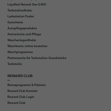
t
Liquified Natural Gas (LNG)
e
Tankstellenfinder
r
Ladestation Finder
Gutscheine
Autopflegeprodukte
Autowäsche und Pflege
Waschanlagenfinder
Waschkarte online bestellen
Waschprogramme
Partnersuche für Tankstellen-Grundstücke
Tankstelle
REWARD CLUB
Bonusprogramm & Prämien
Reward Club Kontakt
Reward Club Login
Reward Club