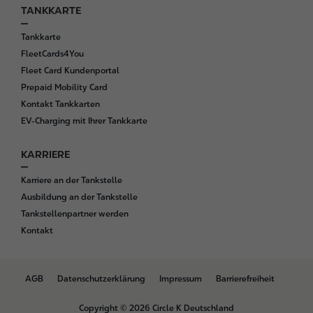
TANKKARTE
Tankkarte
FleetCards4You
Fleet Card Kundenportal
Prepaid Mobility Card
Kontakt Tankkarten
EV-Charging mit Ihrer Tankkarte
KARRIERE
Karriere an der Tankstelle
Ausbildung an der Tankstelle
Tankstellenpartner werden
Kontakt
B
AGB
Datenschutzerklärung
Impressum
Barrierefreiheit
o
t
Copyright © 2026 Circle K Deutschland