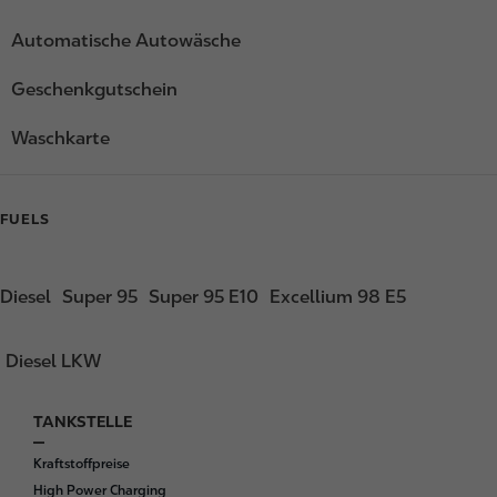
Automatische Autowäsche
Geschenkgutschein
Waschkarte
FUELS
Diesel
Super 95
Super 95 E10
Excellium 98 E5
Diesel LKW
TANKSTELLE
F
o
Kraftstoffpreise
o
High Power Charging