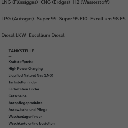
LNG (Flüssiggas)
CNG (Erdgas)
H2 (Wasserstoff)
LPG (Autogas)
Super 95
Super 95 E10
Excellium 98 E5
Diesel LKW
Excellium Diesel
TANKSTELLE
F
o
Kraftstoffpreise
o
High Power Charging
t
Liquified Natural Gas (LNG)
e
Tankstellenfinder
r
Ladestation Finder
Gutscheine
Autopflegeprodukte
Autowäsche und Pflege
Waschanlagenfinder
Waschkarte online bestellen