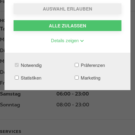
Find us on
Google Play
AUSWAHL ERLAUBEN
HOURS
ALLE ZULASSEN
Tag
Opening hours
Montag
05:00 - 23:00
Details zeigen
Dienstag
05:00 - 23:00
Mittwoch
05:00 - 23:00
Notwendig
Präferenzen
Donnerstag
05:00 - 23:00
Statistiken
Marketing
Freitag
05:00 - 23:00
Samstag
06:00 - 23:00
Sonntag
08:00 - 23:00
SERVICES