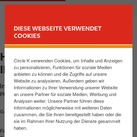
D
M
PRIVATKUNDEN
GESCHÄFTSKUNDEN
i
a
r
i
e
n
DIESE WEBSEITE VERWENDET
k
n
COOKIES
FIND YOUR STORE
t
a
z
v
HEILIGENROTH,
u
i
Circle K verwenden Cookies, um Inhalte und Anzeigen
m
g
INDUSTRIESTR 2
zu personalisieren, Funktionen für soziale Medien
I
a
anbieten zu können und die Zugriffe auf unsere
n
t
Website zu analysieren. Außerdem geben wir
h
i
Industriestrasse 2
,
Heiligenroth
,
56412
,
DE
Informationen zu Ihrer Verwendung unserer Website
a
o
an unsere Partner für soziale Medien, Werbung und
Phone:
+4926028387954
l
n
Analysen weiter. Unsere Partner führen diese
t
Informationen möglicherweise mit weiteren Daten
Get directions
zusammen, die Sie ihnen bereitgestellt haben oder die
sie im Rahmen Ihrer Nutzung der Dienste gesammelt
haben.
Find us on
App Store