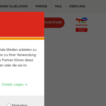
WARD CLUB LOGIN
PRESSE
FAQ
ÜBER UNS
FIND YOUR STORE
KONTAKT
iale Medien anbieten zu
nen zu Ihrer Verwendung
 Partner führen diese
en oder die sie im
Details zeigen
Marketing