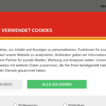
T
RE
o
p
m
TANKSTELLEN
REWARD CLUB
KARRIERE
e
E VERWENDET COOKIES
n
u
KER STR
ies, um Inhalte und Anzeigen zu personalisieren, Funktionen für soz
e auf unsere Website zu analysieren. Außerdem geben wir Informatio
re Partner für soziale Medien, Werbung und Analysen weiter. Unsere
2525
,
DE
weise mit weiteren Daten zusammen, die Sie ihnen bereitgestellt hab
der Dienste gesammelt haben.
AUBEN
ALLE ZULASSEN
Präferenzen
Statistiken