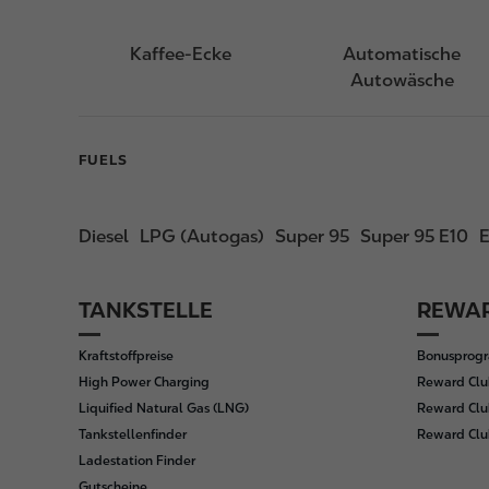
Kaffee-Ecke
Automatische
Autowäsche
FUELS
Diesel
LPG (Autogas)
Super 95
Super 95 E10
E
TANKSTELLE
REWAR
F
o
Kraftstoffpreise
Bonusprog
o
High Power Charging
Reward Clu
t
Liquified Natural Gas (LNG)
Reward Clu
e
Tankstellenfinder
Reward Cl
r
Ladestation Finder
Gutscheine