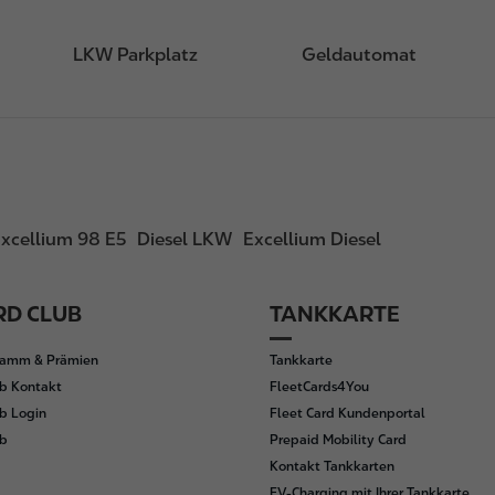
LKW Parkplatz
Geldautomat
xcellium 98 E5
Diesel LKW
Excellium Diesel
D CLUB
TANKKARTE
ramm & Prämien
Tankkarte
b Kontakt
FleetCards4You
b Login
Fleet Card Kundenportal
ub
Prepaid Mobility Card
Kontakt Tankkarten
EV-Charging mit Ihrer Tankkarte