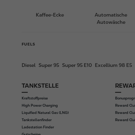
Kaffee-Ecke
Automatische
Autowäsche
FUELS
Diesel
Super 95
Super 95 E10
Excellium 98 E5
TANKSTELLE
REWAR
F
o
Kraftstoffpreise
Bonusprog
o
High Power Charging
Reward Clu
t
Liquified Natural Gas (LNG)
Reward Clu
e
Tankstellenfinder
Reward Cl
r
Ladestation Finder
Gutscheine