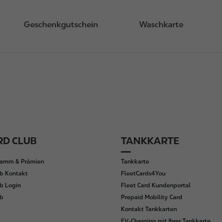
Geschenkgutschein
Waschkarte
D CLUB
TANKKARTE
ramm & Prämien
Tankkarte
b Kontakt
FleetCards4You
b Login
Fleet Card Kundenportal
ub
Prepaid Mobility Card
Kontakt Tankkarten
EV-Charging mit Ihrer Tankkarte