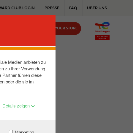
WARD CLUB LOGIN
PRESSE
FAQ
ÜBER UNS
FIND YOUR STORE
KONTAKT
iale Medien anbieten zu
nen zu Ihrer Verwendung
 Partner führen diese
en oder die sie im
Details zeigen
Marketing