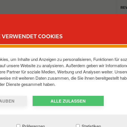
T
RE
o
p
m
TANKSTELLEN
REWARD CLUB
KARRIERE
e
E VERWENDET COOKIES
n
u
ies, um Inhalte und Anzeigen zu personalisieren, Funktionen für soz
e auf unsere Website zu analysieren. Außerdem geben wir Informatio
re Partner für soziale Medien, Werbung und Analysen weiter. Unsere
E
weise mit weiteren Daten zusammen, die Sie ihnen bereitgestellt hab
der Dienste gesammelt haben.
AUBEN
ALLE ZULASSEN
Präferenzen
Statistiken