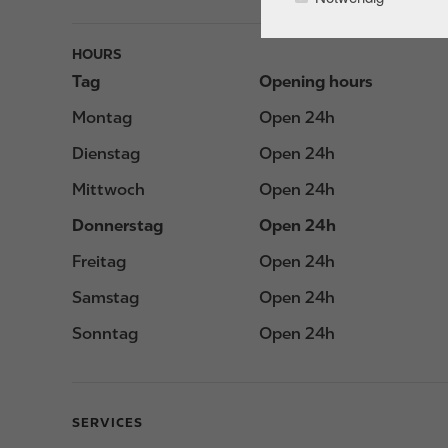
HOURS
Tag
Opening hours
Montag
Open 24h
Dienstag
Open 24h
Mittwoch
Open 24h
Donnerstag
Open 24h
Freitag
Open 24h
Samstag
Open 24h
Sonntag
Open 24h
SERVICES