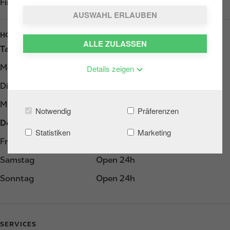
Find us on
Google Play
AUSWAHL ERLAUBEN
HOURS
ALLE ZULASSEN
Tag
Opening hours
Montag
Open 24h
Details zeigen
Dienstag
Open 24h
Mittwoch
Open 24h
Notwendig
Präferenzen
Donnerstag
Open 24h
Statistiken
Marketing
Freitag
Open 24h
Samstag
Open 24h
Sonntag
Open 24h
SERVICES