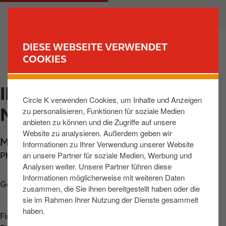
D
M
PRIVATKUNDEN
GESCHÄFTSKUNDEN
i
a
r
i
e
n
DIESE WEBSEITE VERWENDET
k
n
COOKIES
FIND YOUR STORE
t
a
z
v
IBBENBUEREN,
u
i
Circle K verwenden Cookies, um Inhalte und Anzeigen
m
g
MUENSTERSTR 51
zu personalisieren, Funktionen für soziale Medien
I
a
anbieten zu können und die Zugriffe auf unsere
n
t
Website zu analysieren. Außerdem geben wir
h
i
Muensterstrasse 51
,
Ibbenbueren
,
49477
,
DE
Informationen zu Ihrer Verwendung unserer Website
a
o
an unsere Partner für soziale Medien, Werbung und
Phone:
+495451894755
l
n
Analysen weiter. Unsere Partner führen diese
t
Informationen möglicherweise mit weiteren Daten
Get directions
zusammen, die Sie ihnen bereitgestellt haben oder die
sie im Rahmen Ihrer Nutzung der Dienste gesammelt
haben.
Find us on
App Store