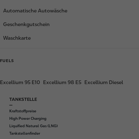
Automatische Autowäsche
Geschenkgutschein
Waschkarte
FUELS
Excellium 95 E10
Excellium 98 E5
Excellium Diesel
TANKSTELLE
F
o
Kraftstoffpreise
o
High Power Charging
t
Liquified Natural Gas (LNG)
e
Tankstellenfinder
r