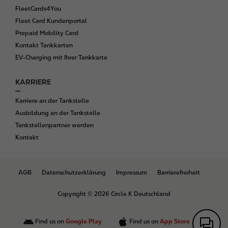
FleetCards4You
Fleet Card Kundenportal
Prepaid Mobility Card
Kontakt Tankkarten
EV-Charging mit Ihrer Tankkarte
KARRIERE
Karriere an der Tankstelle
Ausbildung an der Tankstelle
Tankstellenpartner werden
Kontakt
B
AGB
Datenschutzerklärung
Impressum
Barrierefreiheit
o
t
Copyright © 2026 Circle K Deutschland
t
o
m
Find us on
Google Play
Find us on
App Store