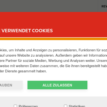
T
RE
o
p
m
TANKSTELLEN
REWARD CLUB
KARRIERE
e
E VERWENDET COOKIES
n
u
BENER STR
ies, um Inhalte und Anzeigen zu personalisieren, Funktionen für soz
e auf unsere Website zu analysieren. Außerdem geben wir Informatio
re Partner für soziale Medien, Werbung und Analysen weiter. Unsere
6149
,
DE
weise mit weiteren Daten zusammen, die Sie ihnen bereitgestellt hab
der Dienste gesammelt haben.
AUBEN
ALLE ZULASSEN
Präferenzen
Statistiken