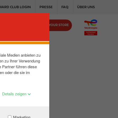
WARD CLUB LOGIN
PRESSE
FAQ
ÜBER UNS
FIND YOUR STORE
KONTAKT
iale Medien anbieten zu
nen zu Ihrer Verwendung
 Partner führen diese
en oder die sie im
Details zeigen
Marketing