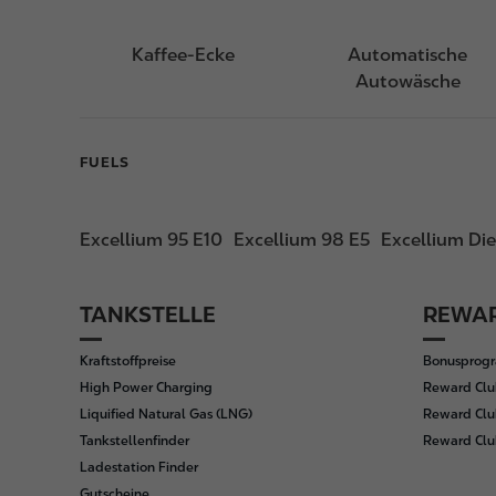
Kaffee-Ecke
Automatische
Autowäsche
FUELS
Excellium 95 E10
Excellium 98 E5
Excellium Die
TANKSTELLE
REWAR
F
o
Kraftstoffpreise
Bonusprog
o
High Power Charging
Reward Clu
t
Liquified Natural Gas (LNG)
Reward Clu
e
Tankstellenfinder
Reward Cl
r
Ladestation Finder
Gutscheine