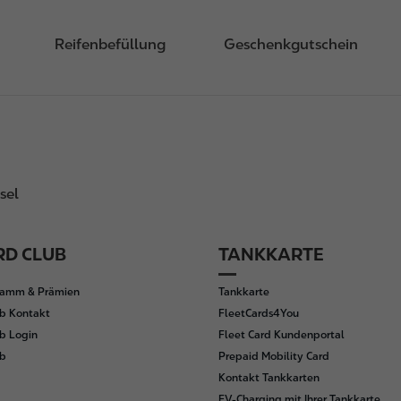
Reifenbefüllung
Geschenkgutschein
sel
D CLUB
TANKKARTE
ramm & Prämien
Tankkarte
b Kontakt
FleetCards4You
b Login
Fleet Card Kundenportal
ub
Prepaid Mobility Card
Kontakt Tankkarten
EV-Charging mit Ihrer Tankkarte