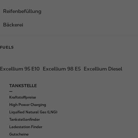
Reifenbefüllung
Bäckerei
FUELS
Excellium 95 E10
Excellium 98 E5
Excellium Diesel
TANKSTELLE
F
o
Kraftstoffpreise
o
High Power Charging
t
Liquified Natural Gas (LNG)
e
Tankstellenfinder
r
Ladestation Finder
Gutscheine