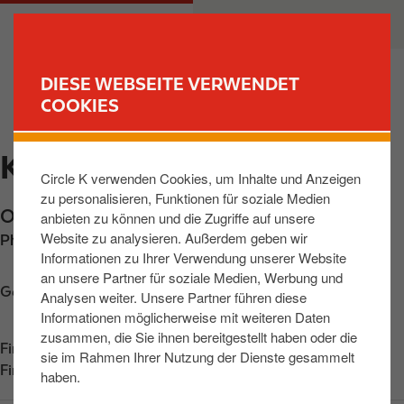
D
M
PRIVATKUNDEN
GESCHÄFTSKUNDEN
i
a
r
i
e
n
DIESE WEBSEITE VERWENDET
k
n
COOKIES
FIND YOUR STORE
t
a
z
v
KOELN, OLPENER STR
u
i
Circle K verwenden Cookies, um Inhalte und Anzeigen
m
g
zu personalisieren, Funktionen für soziale Medien
I
a
Olpener Strasse 690
,
Koeln
,
51109
,
DE
anbieten zu können und die Zugriffe auf unsere
n
t
Website zu analysieren. Außerdem geben wir
Phone:
+492216908711
h
i
Informationen zu Ihrer Verwendung unserer Website
a
o
an unsere Partner für soziale Medien, Werbung und
l
n
Get directions
Analysen weiter. Unsere Partner führen diese
t
Informationen möglicherweise mit weiteren Daten
zusammen, die Sie ihnen bereitgestellt haben oder die
Find us on
App Store
sie im Rahmen Ihrer Nutzung der Dienste gesammelt
Find us on
Google Play
haben.