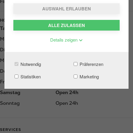
Find us on
Google Play
AUSWAHL ERLAUBEN
HOURS
ALLE ZULASSEN
Tag
Opening hours
Montag
Open 24h
Details zeigen
Dienstag
Open 24h
Mittwoch
Open 24h
Notwendig
Präferenzen
Donnerstag
Open 24h
Statistiken
Marketing
Freitag
Open 24h
Samstag
Open 24h
Sonntag
Open 24h
SERVICES