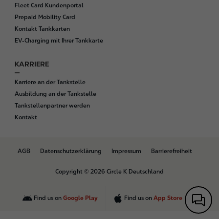
Fleet Card Kundenportal
Prepaid Mobility Card
Kontakt Tankkarten
EV-Charging mit Ihrer Tankkarte
KARRIERE
Karriere an der Tankstelle
Ausbildung an der Tankstelle
Tankstellenpartner werden
Kontakt
B
AGB
Datenschutzerklärung
Impressum
Barrierefreiheit
o
t
Copyright © 2026 Circle K Deutschland
t
o
m
Find us on
Google Play
Find us on
App Store