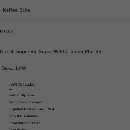
Kaffee-Ecke
FUELS
Diesel
Super 95
Super 95 E10
Super Plus 98
Diesel LKW
TANKSTELLE
F
o
Kraftstoffpreise
o
High Power Charging
t
Liquified Natural Gas (LNG)
e
Tankstellenfinder
r
Ladestation Finder
Gutscheine