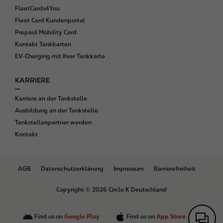
FleetCards4You
Fleet Card Kundenportal
Prepaid Mobility Card
Kontakt Tankkarten
EV-Charging mit Ihrer Tankkarte
KARRIERE
Karriere an der Tankstelle
Ausbildung an der Tankstelle
Tankstellenpartner werden
Kontakt
B
AGB
Datenschutzerklärung
Impressum
Barrierefreiheit
o
t
Copyright © 2026 Circle K Deutschland
t
o
m
Find us on
Google Play
Find us on
App Store