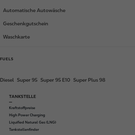
Automatische Autowäsche
Geschenkgutschein
Waschkarte
FUELS
Diesel
Super 95
Super 95 E10
Super Plus 98
TANKSTELLE
F
o
Kraftstoffpreise
o
High Power Charging
t
Liquified Natural Gas (LNG)
e
Tankstellenfinder
r