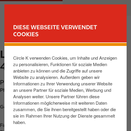
D
M
PRIVATKUNDEN
GESCHÄFTSKUNDEN
i
a
r
i
e
n
DIESE WEBSEITE VERWENDET
k
n
COOKIES
FIND YOUR STORE
t
a
z
v
LEIPZIG, PRAGER STR
u
i
Circle K verwenden Cookies, um Inhalte und Anzeigen
m
g
420
zu personalisieren, Funktionen für soziale Medien
I
a
anbieten zu können und die Zugriffe auf unsere
n
t
Website zu analysieren. Außerdem geben wir
h
i
Prager Strasse 420
,
Leipzig
,
04288
,
DE
Informationen zu Ihrer Verwendung unserer Website
a
o
an unsere Partner für soziale Medien, Werbung und
Phone:
+493429742240
l
n
Analysen weiter. Unsere Partner führen diese
t
Informationen möglicherweise mit weiteren Daten
Get directions
zusammen, die Sie ihnen bereitgestellt haben oder die
sie im Rahmen Ihrer Nutzung der Dienste gesammelt
haben.
Find us on
App Store