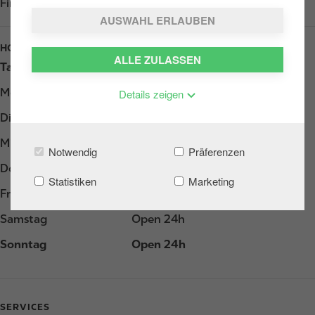
Find us on
Google Play
AUSWAHL ERLAUBEN
HOURS
ALLE ZULASSEN
Tag
Opening hours
Montag
Open 24h
Details zeigen
Dienstag
Open 24h
Mittwoch
Open 24h
Notwendig
Präferenzen
Donnerstag
Open 24h
Statistiken
Marketing
Freitag
Open 24h
Samstag
Open 24h
Sonntag
Open 24h
SERVICES