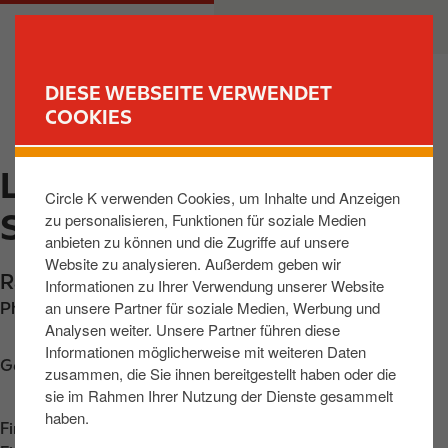
D
M
PRIVATKUNDEN
GESCHÄFTSKUNDEN
i
a
r
i
e
n
DIESE WEBSEITE VERWENDET
k
n
COOKIES
FIND YOUR STORE
t
a
z
v
LEIPZIG, RACKWITZER
u
i
Circle K verwenden Cookies, um Inhalte und Anzeigen
m
g
STR
zu personalisieren, Funktionen für soziale Medien
I
a
anbieten zu können und die Zugriffe auf unsere
n
t
Website zu analysieren. Außerdem geben wir
h
i
Rackwitzer Strasse 26
,
Leipzig
,
04347
,
DE
Informationen zu Ihrer Verwendung unserer Website
a
o
an unsere Partner für soziale Medien, Werbung und
Phone:
+493412345861
l
n
Analysen weiter. Unsere Partner führen diese
t
Informationen möglicherweise mit weiteren Daten
Get directions
zusammen, die Sie ihnen bereitgestellt haben oder die
sie im Rahmen Ihrer Nutzung der Dienste gesammelt
haben.
Find us on
App Store