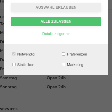
Find us on
Google Play
AUSWAHL ERLAUBEN
HOURS
ALLE ZULASSEN
Tag
Opening hours
Montag
Open 24h
Details zeigen
Dienstag
Open 24h
Mittwoch
Open 24h
Notwendig
Präferenzen
Donnerstag
Open 24h
Statistiken
Marketing
Freitag
Open 24h
Samstag
Open 24h
Sonntag
Open 24h
SERVICES