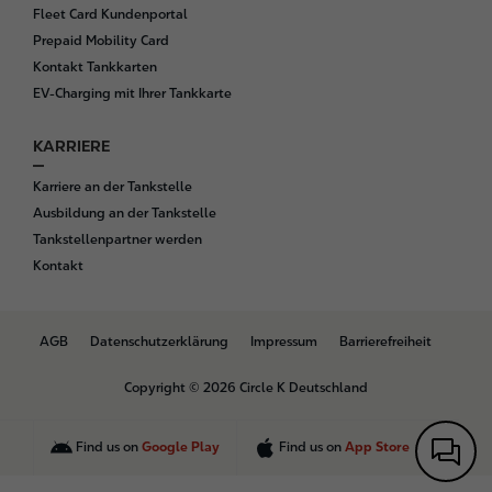
Fleet Card Kundenportal
Prepaid Mobility Card
Kontakt Tankkarten
EV-Charging mit Ihrer Tankkarte
KARRIERE
Karriere an der Tankstelle
Ausbildung an der Tankstelle
Tankstellenpartner werden
Kontakt
B
AGB
Datenschutzerklärung
Impressum
Barrierefreiheit
o
t
Copyright © 2026 Circle K Deutschland
t
o
m
Find us on
Google Play
Find us on
App Store