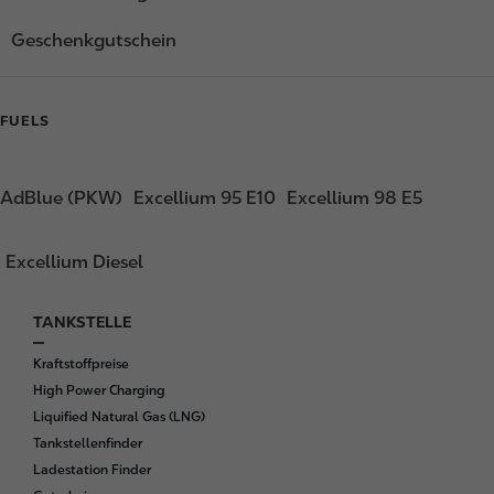
Geschenkgutschein
FUELS
AdBlue (PKW)
Excellium 95 E10
Excellium 98 E5
Excellium Diesel
TANKSTELLE
F
o
Kraftstoffpreise
o
High Power Charging
t
Liquified Natural Gas (LNG)
e
Tankstellenfinder
r
Ladestation Finder