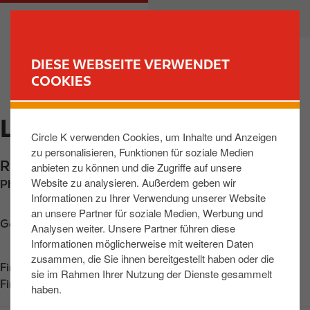
D
M
PRIVATKUNDEN
GESCHÄFTSKUNDEN
i
a
r
i
e
n
DIESE WEBSEITE VERWENDET
k
n
COOKIES
FIND YOUR STORE
t
a
z
v
LEIPZIG, RIESAER STR
u
i
Circle K verwenden Cookies, um Inhalte und Anzeigen
m
g
zu personalisieren, Funktionen für soziale Medien
I
a
Riesaer Strasse 74
,
Leipzig
,
04328
,
DE
anbieten zu können und die Zugriffe auf unsere
n
t
Website zu analysieren. Außerdem geben wir
Phone:
+493412519182
h
i
Informationen zu Ihrer Verwendung unserer Website
a
o
an unsere Partner für soziale Medien, Werbung und
l
n
Get directions
Analysen weiter. Unsere Partner führen diese
t
Informationen möglicherweise mit weiteren Daten
zusammen, die Sie ihnen bereitgestellt haben oder die
Find us on
App Store
sie im Rahmen Ihrer Nutzung der Dienste gesammelt
Find us on
Google Play
haben.