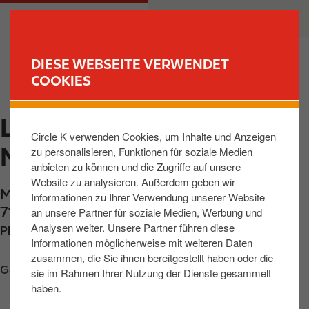
D
M
PRIVATKUNDEN
GESCHÄFTSKUNDEN
i
a
r
i
e
n
DIESE WEBSEITE VERWENDET
k
n
COOKIES
FIND YOUR STORE
t
a
z
v
LUDWIGSBURG,
u
i
Circle K verwenden Cookies, um Inhalte und Anzeigen
m
g
MARTIN-LUTHER-STR
zu personalisieren, Funktionen für soziale Medien
I
a
anbieten zu können und die Zugriffe auf unsere
n
t
Website zu analysieren. Außerdem geben wir
h
i
Martin-Luther-Strasse 11
,
Ludwigsburg
,
Informationen zu Ihrer Verwendung unserer Website
a
o
71636
,
DE
an unsere Partner für soziale Medien, Werbung und
l
n
Analysen weiter. Unsere Partner führen diese
Phone:
+497141923171
t
Informationen möglicherweise mit weiteren Daten
zusammen, die Sie ihnen bereitgestellt haben oder die
Get directions
sie im Rahmen Ihrer Nutzung der Dienste gesammelt
haben.