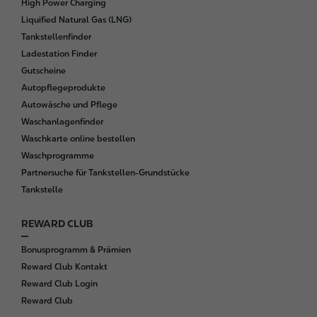
High Power Charging
t
Liquified Natural Gas (LNG)
e
Tankstellenfinder
r
Ladestation Finder
Gutscheine
Autopflegeprodukte
Autowäsche und Pflege
Waschanlagenfinder
Waschkarte online bestellen
Waschprogramme
Partnersuche für Tankstellen-Grundstücke
Tankstelle
REWARD CLUB
Bonusprogramm & Prämien
Reward Club Kontakt
Reward Club Login
Reward Club