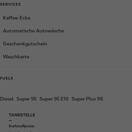
SERVICES
Kaffee-Ecke
Automatische Autowäsche
Geschenkgutschein
Waschkarte
FUELS
Diesel
Super 95
Super 95 E10
Super Plus 98
TANKSTELLE
F
o
Kraftstoffpreise
o