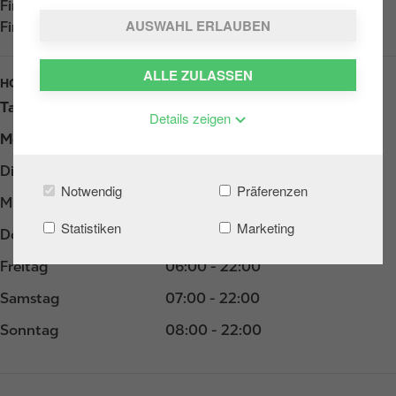
Find us on
App Store
AUSWAHL ERLAUBEN
Find us on
Google Play
ALLE ZULASSEN
HOURS
Tag
Opening hours
Details zeigen
Montag
06:00 - 22:00
Dienstag
06:00 - 22:00
Notwendig
Präferenzen
Mittwoch
06:00 - 22:00
Statistiken
Marketing
Donnerstag
06:00 - 22:00
Freitag
06:00 - 22:00
Samstag
07:00 - 22:00
Sonntag
08:00 - 22:00