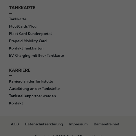
TANKKARTE
Tankkarte
FleetCards4You
Fleet Card Kundenportal
Prepaid Mobility Card
Kontakt Tankkarten
EV-Charging mit Ihrer Tankkarte
KARRIERE
Karriere an der Tankstelle
Ausbildung an der Tankstelle
Tankstellenpartner werden
Kontakt
B
AGB
Datenschutzerklärung
Impressum
Barrierefreiheit
o
t