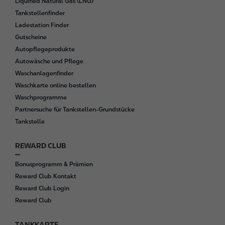
Liquified Natural Gas (LNG)
e
Tankstellenfinder
r
Ladestation Finder
Gutscheine
Autopflegeprodukte
Autowäsche und Pflege
Waschanlagenfinder
Waschkarte online bestellen
Waschprogramme
Partnersuche für Tankstellen-Grundstücke
Tankstelle
REWARD CLUB
Bonusprogramm & Prämien
Reward Club Kontakt
Reward Club Login
Reward Club
TANKKARTE