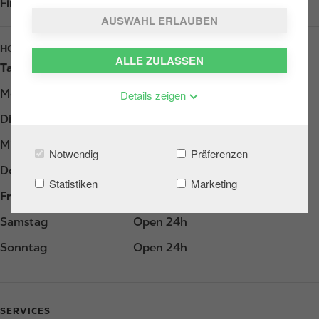
Find us on
Google Play
AUSWAHL ERLAUBEN
HOURS
ALLE ZULASSEN
Tag
Opening hours
Montag
Open 24h
Details zeigen
Dienstag
Open 24h
Mittwoch
Open 24h
Notwendig
Präferenzen
Donnerstag
Open 24h
Statistiken
Marketing
Freitag
Open 24h
Samstag
Open 24h
Sonntag
Open 24h
SERVICES