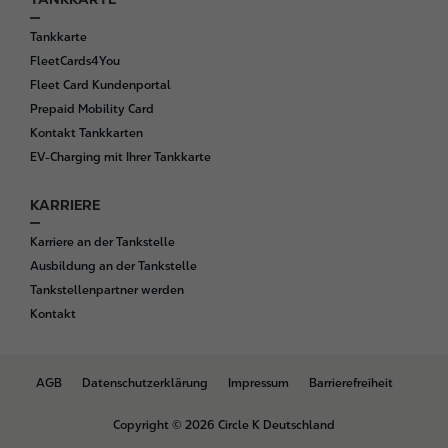
Tankkarte
FleetCards4You
Fleet Card Kundenportal
Prepaid Mobility Card
Kontakt Tankkarten
EV-Charging mit Ihrer Tankkarte
KARRIERE
Karriere an der Tankstelle
Ausbildung an der Tankstelle
Tankstellenpartner werden
Kontakt
B
AGB
Datenschutzerklärung
Impressum
Barrierefreiheit
o
t
Copyright © 2026 Circle K Deutschland
t