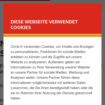
D
M
PRIVATKUNDEN
GESCHÄFTSKUNDEN
i
a
r
i
e
n
DIESE WEBSEITE VERWENDET
k
n
COOKIES
FIND YOUR STORE
t
a
z
v
MANNHEIM, FR.EBERT
u
i
Circle K verwenden Cookies, um Inhalte und Anzeigen
m
g
STR
zu personalisieren, Funktionen für soziale Medien
I
a
anbieten zu können und die Zugriffe auf unsere
n
t
Website zu analysieren. Außerdem geben wir
h
i
Fr.-Ebert-Strasse 14-16
,
Mannheim
,
68167
,
DE
Informationen zu Ihrer Verwendung unserer Website
a
o
an unsere Partner für soziale Medien, Werbung und
Phone:
+49621333545
l
n
Analysen weiter. Unsere Partner führen diese
t
Informationen möglicherweise mit weiteren Daten
Get directions
zusammen, die Sie ihnen bereitgestellt haben oder die
sie im Rahmen Ihrer Nutzung der Dienste gesammelt
haben.
Find us on
App Store