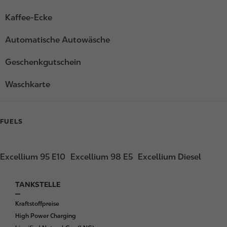
Kaffee-Ecke
Automatische Autowäsche
Geschenkgutschein
Waschkarte
FUELS
Excellium 95 E10
Excellium 98 E5
Excellium Diesel
TANKSTELLE
F
o
Kraftstoffpreise
o
High Power Charging
t