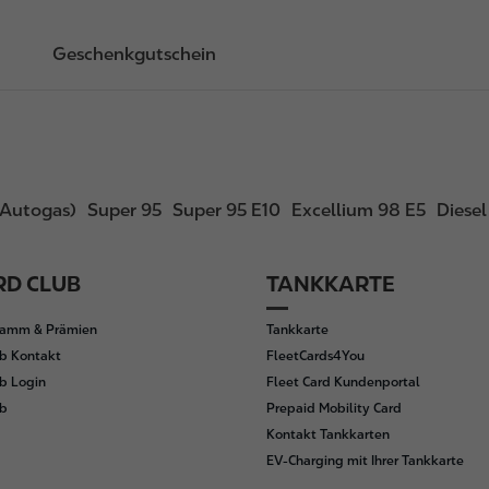
Geschenkgutschein
Autogas)
Super 95
Super 95 E10
Excellium 98 E5
Diese
D CLUB
TANKKARTE
ramm & Prämien
Tankkarte
b Kontakt
FleetCards4You
b Login
Fleet Card Kundenportal
ub
Prepaid Mobility Card
Kontakt Tankkarten
EV-Charging mit Ihrer Tankkarte