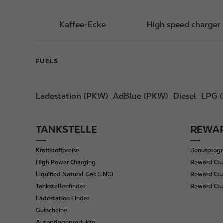
Kaffee-Ecke
High speed charger
FUELS
Ladestation (PKW)
AdBlue (PKW)
Diesel
LPG (
TANKSTELLE
REWAR
F
o
Kraftstoffpreise
Bonusprog
o
High Power Charging
Reward Clu
t
Liquified Natural Gas (LNG)
Reward Clu
e
Tankstellenfinder
Reward Cl
r
Ladestation Finder
Gutscheine
Autopflegeprodukte