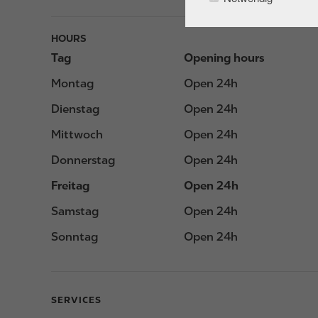
HOURS
Tag
Opening hours
Montag
Open 24h
Dienstag
Open 24h
Mittwoch
Open 24h
Donnerstag
Open 24h
Freitag
Open 24h
Samstag
Open 24h
Sonntag
Open 24h
SERVICES