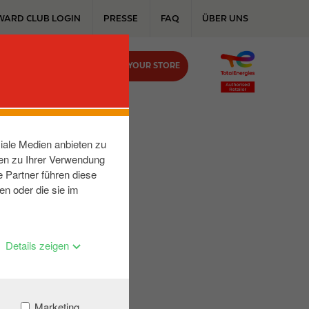
WARD CLUB LOGIN
PRESSE
FAQ
ÜBER UNS
FIND YOUR STORE
KONTAKT
UEHL
iale Medien anbieten zu
nen zu Ihrer Verwendung
 Partner führen diese
en oder die sie im
Details zeigen
Marketing