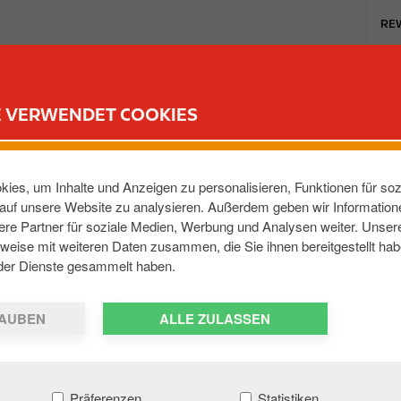
T
RE
o
p
m
TANKSTELLEN
REWARD CLUB
KARRIERE
e
E VERWENDET COOKIES
n
u
T, AM CHRISTOPHSB
ies, um Inhalte und Anzeigen zu personalisieren, Funktionen für soz
e auf unsere Website zu analysieren. Außerdem geben wir Informatio
re Partner für soziale Medien, Werbung und Analysen weiter. Unsere
orgast
,
95509
,
DE
weise mit weiteren Daten zusammen, die Sie ihnen bereitgestellt hab
der Dienste gesammelt haben.
AUBEN
ALLE ZULASSEN
Präferenzen
Statistiken