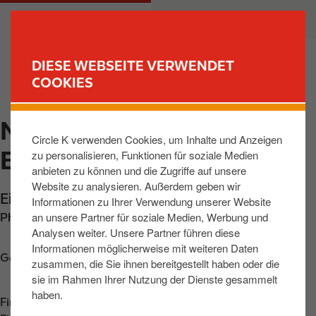
D
M
PRIVATKUNDEN
GESCHÄFTSKUNDEN
i
a
r
i
e
n
DIESE WEBSEITE VERWENDET
k
n
COOKIES
FIND YOUR STORE
t
a
z
v
MOELLN,
u
i
Circle K verwenden Cookies, um Inhalte und Anzeigen
m
g
EICHHOLZBERG
zu personalisieren, Funktionen für soziale Medien
I
a
anbieten zu können und die Zugriffe auf unsere
n
t
Website zu analysieren. Außerdem geben wir
h
i
Eichholzberg 2
,
Moelln
,
23879
,
DE
Informationen zu Ihrer Verwendung unserer Website
a
o
an unsere Partner für soziale Medien, Werbung und
Phone:
+4945424280
l
n
Analysen weiter. Unsere Partner führen diese
t
Informationen möglicherweise mit weiteren Daten
Get directions
zusammen, die Sie ihnen bereitgestellt haben oder die
sie im Rahmen Ihrer Nutzung der Dienste gesammelt
haben.
Find us on
App Store