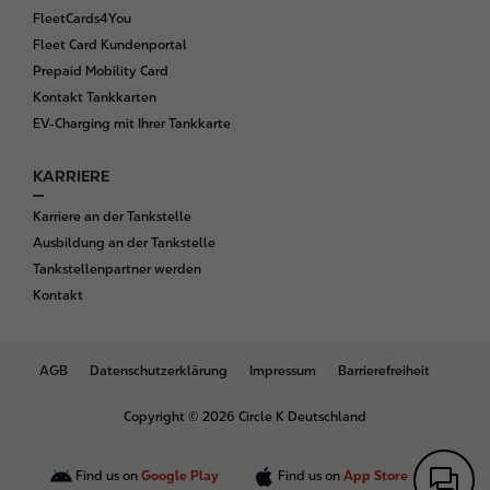
FleetCards4You
Fleet Card Kundenportal
Prepaid Mobility Card
Kontakt Tankkarten
EV-Charging mit Ihrer Tankkarte
KARRIERE
Karriere an der Tankstelle
Ausbildung an der Tankstelle
Tankstellenpartner werden
Kontakt
B
AGB
Datenschutzerklärung
Impressum
Barrierefreiheit
o
t
Copyright © 2026 Circle K Deutschland
t
o
m
Find us on
Google Play
Find us on
App Store