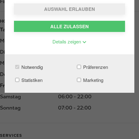
Find us on
Google Play
AUSWAHL ERLAUBEN
HOURS
ALLE ZULASSEN
Tag
Opening hours
Montag
05:00 - 22:00
Details zeigen
Dienstag
05:00 - 22:00
Mittwoch
05:00 - 22:00
Notwendig
Präferenzen
Donnerstag
05:00 - 22:00
Statistiken
Marketing
Freitag
05:00 - 22:00
Samstag
06:00 - 22:00
Sonntag
07:00 - 22:00
SERVICES