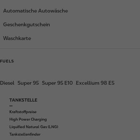
Automatische Autowäsche
Geschenkgutschein
Waschkarte
FUELS
Diesel
Super 95
Super 95 E10
Excellium 98 E5
TANKSTELLE
F
o
Kraftstoffpreise
o
High Power Charging
t
Liquified Natural Gas (LNG)
e
Tankstellenfinder
r