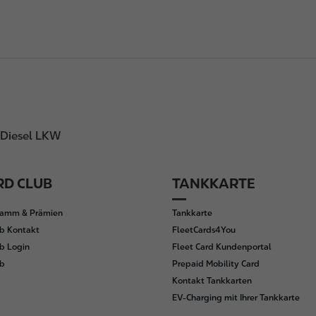
Diesel LKW
D CLUB
TANKKARTE
ramm & Prämien
Tankkarte
b Kontakt
FleetCards4You
b Login
Fleet Card Kundenportal
ub
Prepaid Mobility Card
Kontakt Tankkarten
EV-Charging mit Ihrer Tankkarte