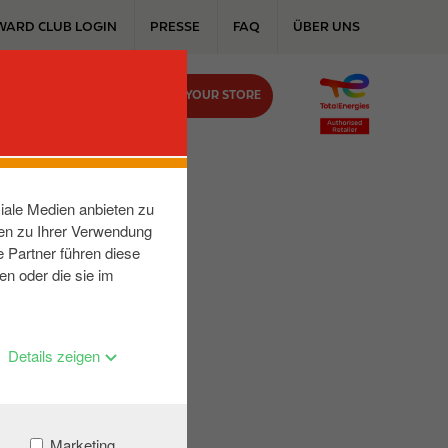
WARD CLUB LOGIN
PRESSE
FAQ
ÜBER UNS
FIND YOUR STORE
KONTAKT
iale Medien anbieten zu
nen zu Ihrer Verwendung
 Partner führen diese
en oder die sie im
Details zeigen
Marketing