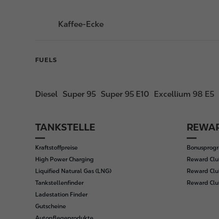
Kaffee-Ecke
FUELS
Diesel
Super 95
Super 95 E10
Excellium 98 E5
TANKSTELLE
REWAR
F
o
Kraftstoffpreise
Bonusprog
o
High Power Charging
Reward Clu
t
Liquified Natural Gas (LNG)
Reward Clu
e
Tankstellenfinder
Reward Cl
r
Ladestation Finder
Gutscheine
Autopflegeprodukte