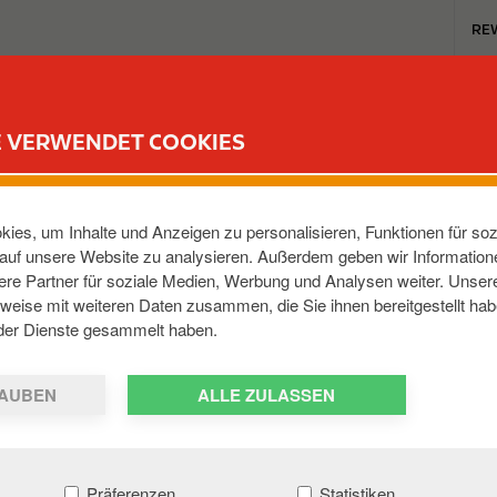
T
RE
o
p
m
TANKSTELLEN
REWARD CLUB
KARRIERE
e
E VERWENDET COOKIES
n
u
EINHEIMER STR
ies, um Inhalte und Anzeigen zu personalisieren, Funktionen für soz
e auf unsere Website zu analysieren. Außerdem geben wir Informatio
re Partner für soziale Medien, Werbung und Analysen weiter. Unsere
bach
,
69509
,
DE
weise mit weiteren Daten zusammen, die Sie ihnen bereitgestellt hab
der Dienste gesammelt haben.
AUBEN
ALLE ZULASSEN
Präferenzen
Statistiken