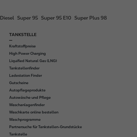
Diesel
Super 95
Super 95 E10
Super Plus 98
TANKSTELLE
F
o
Kraftstoffpreise
o
High Power Charging
t
Liquified Natural Gas (LNG)
e
Tankstellenfinder
r
Ladestation Finder
Gutscheine
Autopflegeprodukte
Autowäsche und Pflege
Waschanlagenfinder
Waschkarte online bestellen
Waschprogramme
Partnersuche für Tankstellen-Grundstücke
Tankstelle