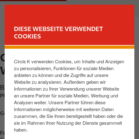
D
M
PRIVATKUNDEN
GESCHÄFTSKUNDEN
i
a
r
i
e
n
DIESE WEBSEITE VERWENDET
k
n
COOKIES
FIND YOUR STORE
t
a
z
v
OHRENBACH,
u
i
Circle K verwenden Cookies, um Inhalte und Anzeigen
m
g
WESTSEITE
zu personalisieren, Funktionen für soziale Medien
I
a
anbieten zu können und die Zugriffe auf unsere
n
t
Website zu analysieren. Außerdem geben wir
h
i
Bab Westseite
,
Ohrenbach
,
91620
,
DE
Informationen zu Ihrer Verwendung unserer Website
a
o
an unsere Partner für soziale Medien, Werbung und
Phone:
+499865986113
l
n
Analysen weiter. Unsere Partner führen diese
t
Informationen möglicherweise mit weiteren Daten
Get directions
zusammen, die Sie ihnen bereitgestellt haben oder die
sie im Rahmen Ihrer Nutzung der Dienste gesammelt
haben.
Find us on
App Store