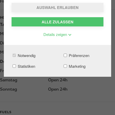
Find us on
Google Play
AUSWAHL ERLAUBEN
HOURS
ALLE ZULASSEN
Tag
Opening hours
Montag
Open 24h
Details zeigen
Dienstag
Open 24h
Mittwoch
Open 24h
Notwendig
Präferenzen
Donnerstag
Open 24h
Statistiken
Marketing
Freitag
Open 24h
Samstag
Open 24h
Sonntag
Open 24h
FUELS