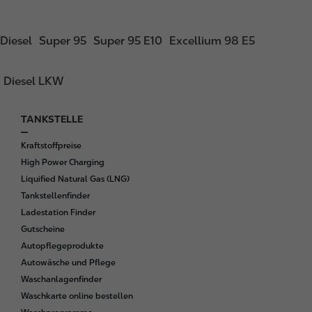
Diesel
Super 95
Super 95 E10
Excellium 98 E5
Diesel LKW
TANKSTELLE
F
o
Kraftstoffpreise
o
High Power Charging
t
Liquified Natural Gas (LNG)
e
Tankstellenfinder
r
Ladestation Finder
Gutscheine
Autopflegeprodukte
Autowäsche und Pflege
Waschanlagenfinder
Waschkarte online bestellen